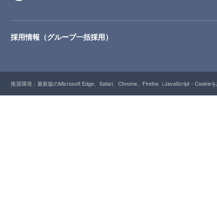
採用情報（グループ一括採用）
推奨環境：最新版のMicrosoft Edge、Safari、Chrome、Firefox（JavaScript・Cooki