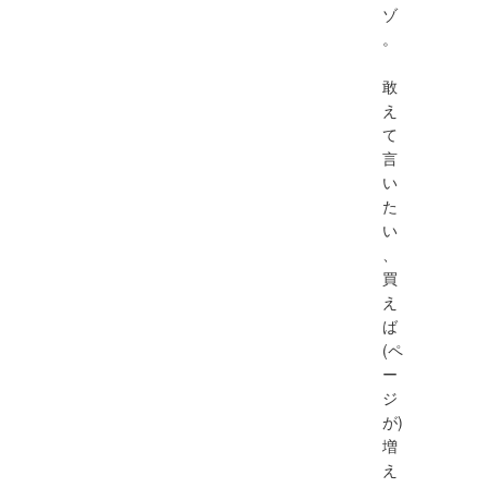
ゾ
。
敢
え
て
言
い
た
い
、
買
え
ば
(ペ
ー
ジ
が)
増
え