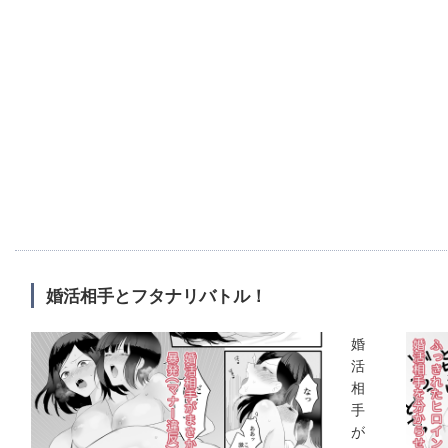
婚活相手とフタナリバトル！
婚
活
相
手
が