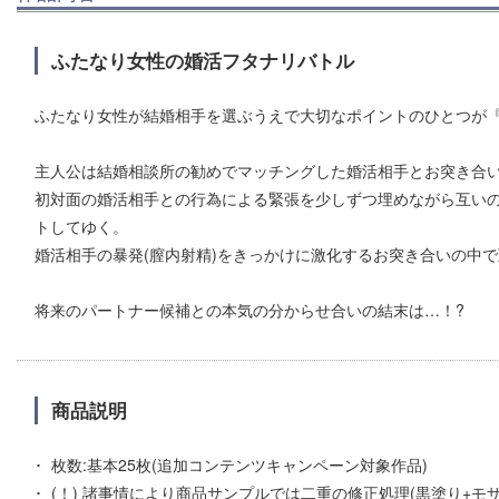
ふたなり女性の婚活フタナリバトル
ふたなり女性が結婚相手を選ぶうえで大切なポイントのひとつが
主人公は結婚相談所の勧めでマッチングした婚活相手とお突き合い
初対面の婚活相手との行為による緊張を少しずつ埋めながら互い
トしてゆく。
婚活相手の暴発(膣内射精)をきっかけに激化するお突き合いの中
将来のパートナー候補との本気の分からせ合いの結末は…！?
商品説明
枚数:基本25枚(追加コンテンツキャンペーン対象作品)
(！) 諸事情により商品サンプルでは二重の修正処理(黒塗り+