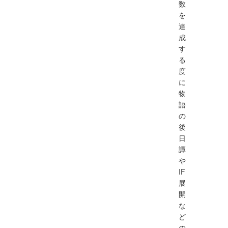
数
を
達
成
す
る
度
に
物
語
の
後
日
譚
や
IF
展
開
な
ど
の