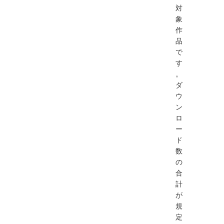
対
象
作
品
で
す
。
ダ
ウ
ン
ロ
ー
ド
数
の
合
計
が
規
定