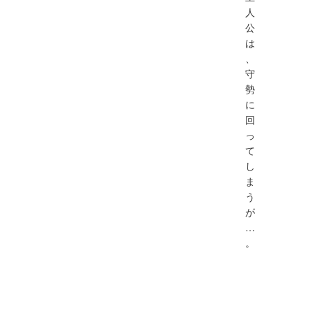
人
公
は
、
守
勢
に
回
っ
て
し
ま
う
が
…
。