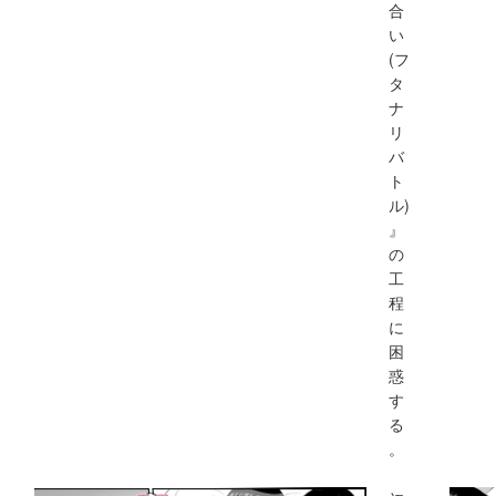
合
い
(フ
タ
ナ
リ
バ
ト
ル)
』
の
工
程
に
困
惑
す
る
。