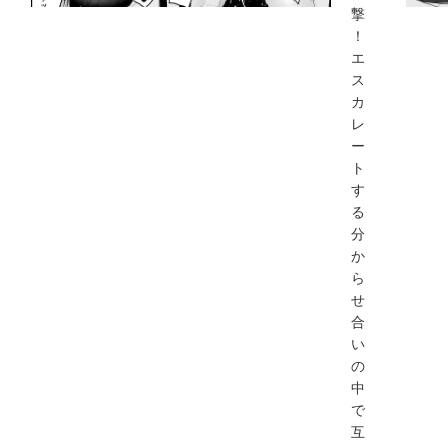
撃
！
エ
ス
カ
レ
ー
ト
す
る
分
か
ら
せ
合
い
の
中
で
互