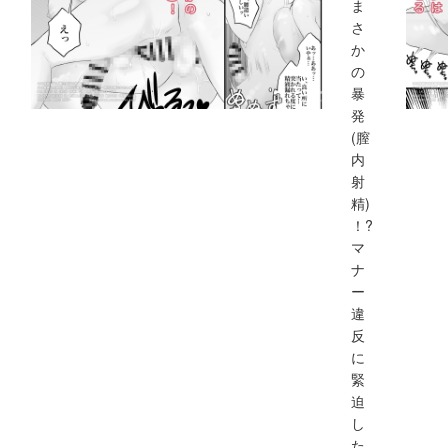
ま
さ
か
の
暴
発
(膣
内
射
精)
！?
マ
ナ
ー
違
反
に
緊
迫
し
た