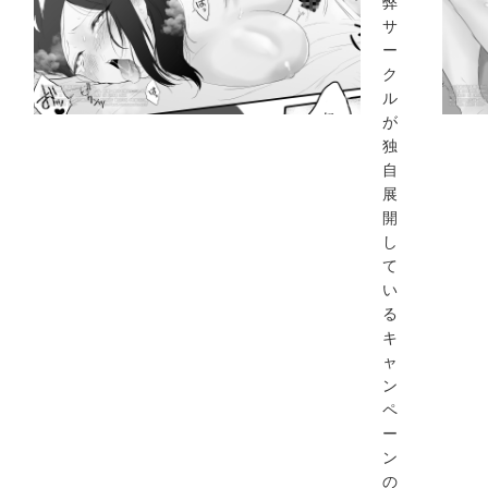
弊
サ
ー
ク
ル
が
独
自
展
開
し
て
い
る
キ
ャ
ン
ペ
ー
ン
の