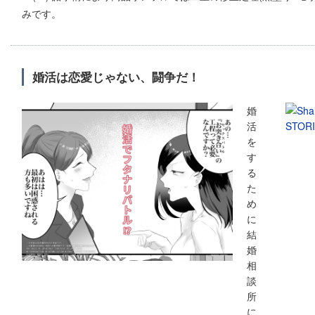
みです。
婚活は恋愛じゃない、闘争だ！
婚
活
を
す
る
た
め
に
結
婚
相
談
所
に