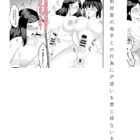
初
対
面
の
相
手
と
の
行
為
に
戸
惑
い
を
禁
じ
得
な
い
主