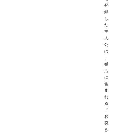
登
録
し
た
主
人
公
は
、
婚
活
に
含
ま
れ
る
『
お
突
き