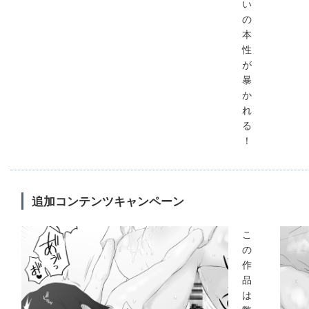
い
の
本
性
が
暴
か
れ
る
！
追加コンテンツキャンペーン
こ
の
作
品
は