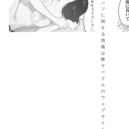
ン
ツ
に
関
す
る
情
報
は
弊
サ
ー
ク
ル
の
ウ
ェ
ブ
サ
イ
ト