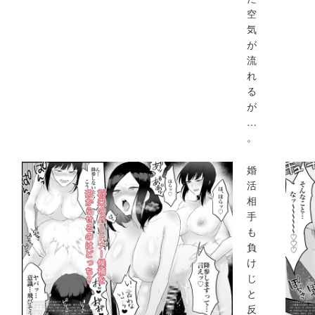
空
気
が
流
れ
る
が
…
。
婚
活
相
手
も
負
け
じ
と
反