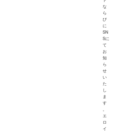
な
ら
び
に
SN
Sに
て
お
知
ら
せ
い
た
し
ま
す
。
エ
ロ
イ