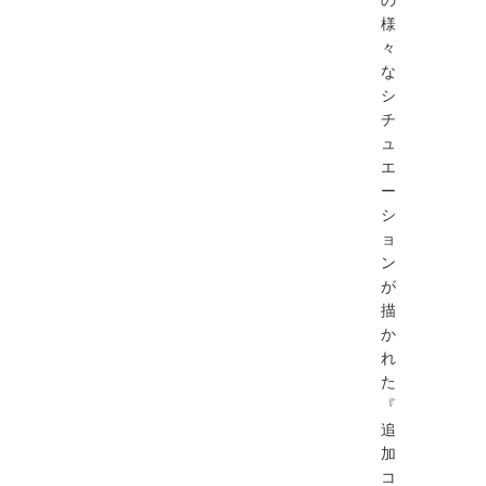
様
々
な
シ
チ
ュ
エ
ー
シ
ョ
ン
が
描
か
れ
た
『
追
加
コ