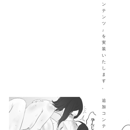
ン
テ
ン
ツ
』
を
実
装
い
た
し
ま
す
。
追
加
コ
ン
テ