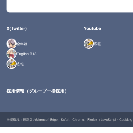
X(Twitter)
Youtube
全年齢
広報
English R18
広報
採用情報（グループ一括採用）
推奨環境：最新版のMicrosoft Edge、Safari、Chrome、Firefox（JavaScript・Cooki