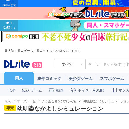
9/14
13:59
まで
同人誌・同人ゲーム・同人ボイス・ASMRならDLsite
すべて
同人
成年コミック
美少女ゲーム
スマホゲーム
ゲーム
動画
ボイス・ASMR
マン
TOP
同人
サークル一覧
よくある名前のカラの箱
幼馴染なかよしシミュレーショ
幼馴染なかよしシミュレーション
専売