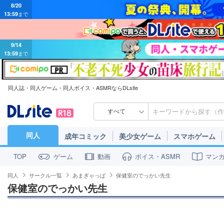
13:59
まで
9/14
13:59
まで
同人誌・同人ゲーム・同人ボイス・ASMRならDLsite
すべて
同人
成年コミック
美少女ゲーム
スマホゲーム
ゲーム
動画
ボイス・ASMR
マン
TOP
同人
サークル一覧
あまぎゃっぱ
保健室のでっかい先生
保健室のでっかい先生