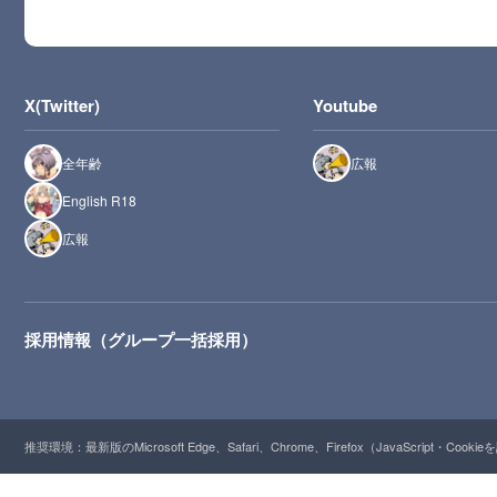
X(Twitter)
Youtube
全年齢
広報
English R18
広報
採用情報（グループ一括採用）
推奨環境：最新版のMicrosoft Edge、Safari、Chrome、Firefox（JavaScript・Cooki