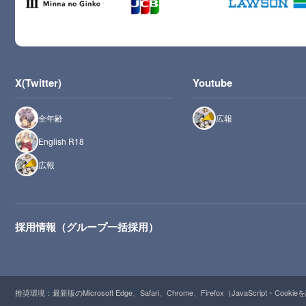
X(Twitter)
Youtube
全年齢
広報
English R18
広報
採用情報（グループ一括採用）
推奨環境：最新版のMicrosoft Edge、Safari、Chrome、Firefox（JavaScript・Cooki