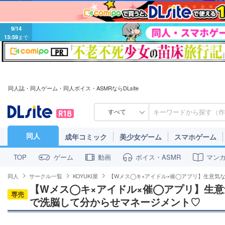
9/14
13:59
まで
同人誌・同人ゲーム・同人ボイス・ASMRならDLsite
すべて
同人
成年コミック
美少女ゲーム
スマホゲーム
ゲーム
動画
ボイス・ASMR
マン
TOP
同人
サークル一覧
KOYUKI屋
【Wメス◯キ×アイドル×催◯アプリ】生意気
【Wメス◯キ×アイドル×催◯アプリ】生
専売
で洗脳して分からせマネージメント♡