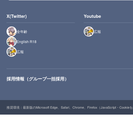
X(Twitter)
Youtube
全年齢
広報
English R18
広報
採用情報（グループ一括採用）
推奨環境：最新版のMicrosoft Edge、Safari、Chrome、Firefox（JavaScript・Cooki