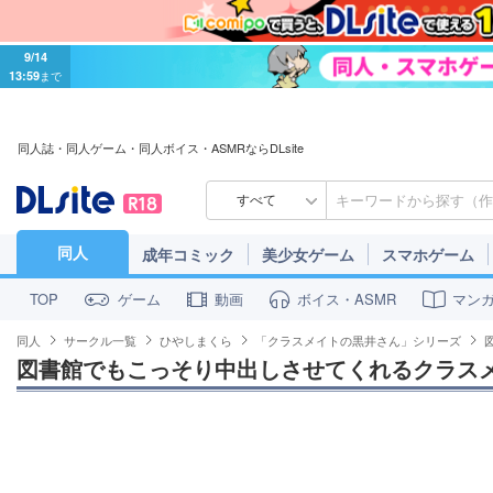
9/14
13:59
まで
同人誌・同人ゲーム・同人ボイス・ASMRならDLsite
すべて
同人
成年コミック
美少女ゲーム
スマホゲーム
ゲーム
動画
ボイス・ASMR
マン
TOP
同人
サークル一覧
ひやしまくら
「クラスメイトの黒井さん」シリーズ
図書館でもこっそり中出しさせてくれるクラス