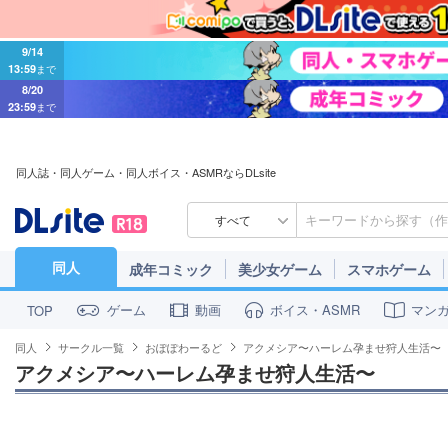
9/14
13:59
まで
8/20
23:59
まで
同人誌・同人ゲーム・同人ボイス・ASMRならDLsite
すべて
同人
成年コミック
美少女ゲーム
スマホゲーム
ゲーム
動画
ボイス・ASMR
マン
TOP
同人
サークル一覧
おぽぽわーるど
アクメシア〜ハーレム孕ませ狩人生活〜
アクメシア〜ハーレム孕ませ狩人生活〜