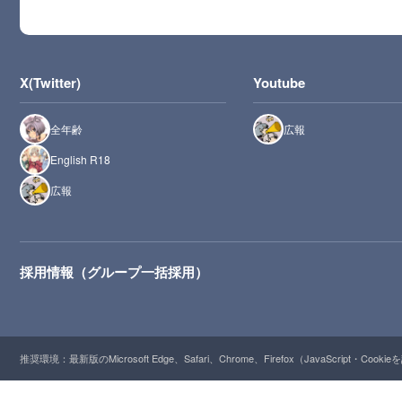
X(Twitter)
Youtube
全年齢
広報
English R18
広報
採用情報（グループ一括採用）
推奨環境：最新版のMicrosoft Edge、Safari、Chrome、Firefox（JavaScript・Cooki