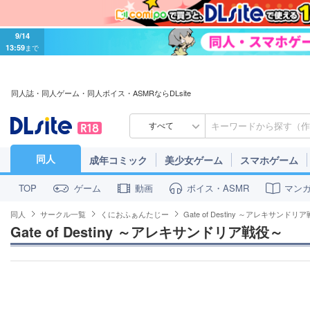
9/14
13:59
まで
同人誌・同人ゲーム・同人ボイス・ASMRならDLsite
すべて
同人
成年コミック
美少女ゲーム
スマホゲーム
ゲーム
動画
ボイス・ASMR
マン
TOP
同人
サークル一覧
くにおふぁんたじー
Gate of Destiny ～アレキサンドリ
Gate of Destiny ～アレキサンドリア戦役～