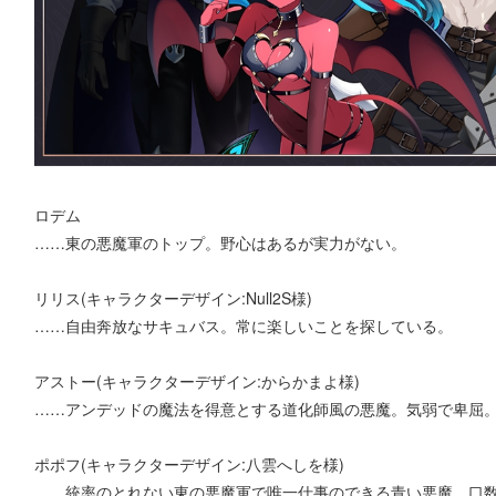
ロデム
……東の悪魔軍のトップ。野心はあるが実力がない。
リリス(キャラクターデザイン:Null2S様)
……自由奔放なサキュバス。常に楽しいことを探している。
アストー(キャラクターデザイン:からかまよ様)
……アンデッドの魔法を得意とする道化師風の悪魔。気弱で卑屈
ポポフ(キャラクターデザイン:八雲へしを様)
……統率のとれない東の悪魔軍で唯一仕事のできる青い悪魔。口