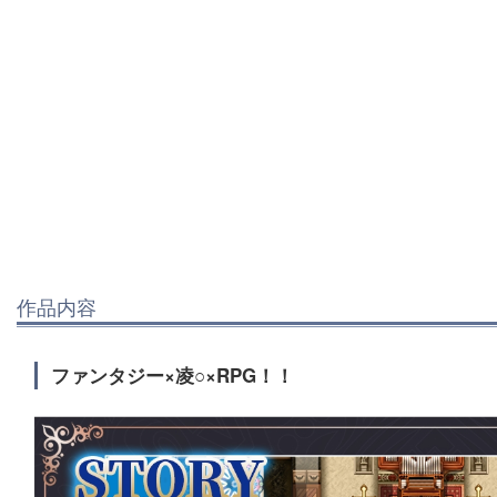
作品内容
ファンタジー×凌○×RPG！！