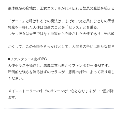
絶体絶命の窮地に、王女エステルが代々伝わる禁忌の魔法を唱え
「ゲート」と呼ばれるその魔法は、まばゆい光と共にひとりの天
悪魔を一掃した天使は自身のことを「セラス」と名乗る。
しかし彼女は天界ではなく地獄から召喚された天使であり、光の
かくして、この召喚をきっかけとして、人間界の争いは新たな動き
■ファンタジー&凌○RPG
天使セラスを操作し、悪魔に立ち向かうファンタジーRPGです。
圧倒的な強さを誇るはずのセラスが、悪魔の奸計によって取り返し
ください。
メインストーリーの中でのHシーンが中心となりますが、中盤以降
ます。