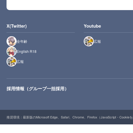
X(Twitter)
Youtube
全年齢
広報
English R18
広報
採用情報（グループ一括採用）
推奨環境：最新版のMicrosoft Edge、Safari、Chrome、Firefox（JavaScript・Cooki