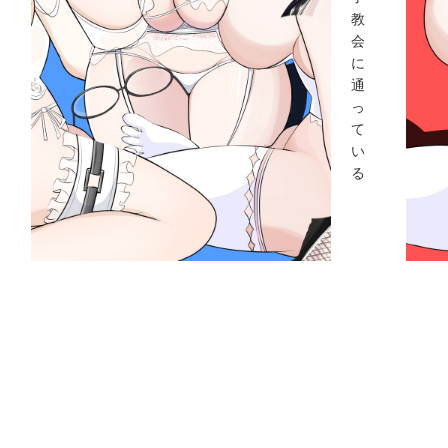
教
会
に
通
っ
て
い
る