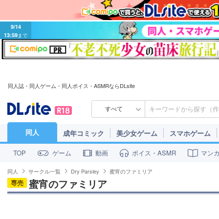
9/14
13:59
まで
同人誌・同人ゲーム・同人ボイス・ASMRならDLsite
すべて
同人
成年コミック
美少女ゲーム
スマホゲーム
ゲーム
動画
ボイス・ASMR
マン
TOP
同人
サークル一覧
Dry Parsley
蜜宵のファミリア
蜜宵のファミリア
専売