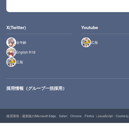
X(Twitter)
Youtube
全年齢
広報
English R18
広報
採用情報（グループ一括採用）
推奨環境：最新版のMicrosoft Edge、Safari、Chrome、Firefox（JavaScript・Cooki