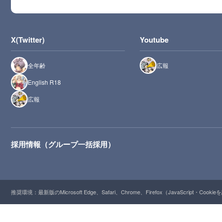
X(Twitter)
Youtube
全年齢
広報
English R18
広報
採用情報（グループ一括採用）
推奨環境：最新版のMicrosoft Edge、Safari、Chrome、Firefox（JavaScript・Cooki