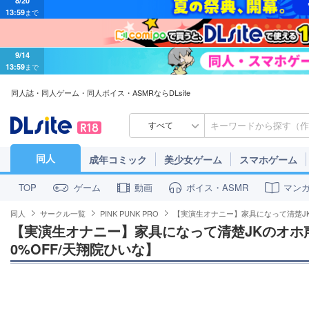
9/14
13:59
まで
同人誌・同人ゲーム・同人ボイス・ASMRならDLsite
すべて
同人
成年コミック
美少女ゲーム
スマホゲーム
ゲーム
動画
ボイス・ASMR
マン
TOP
同人
サークル一覧
PINK PUNK PRO
【実演生オナニー】家具になって清楚JK
【実演生オナニー】家具になって清楚JKのオホ
0%OFF/天翔院ひいな】