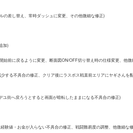
声ファイルの差し替え、常時ダッシュに変更、その他微細な修正)
追加)
はなく9章開始前に戻るように変更、断面図ON/OFF切り替え時の仕様変更、他微
後、sexpが減少する不具合の修正、クリア後にラスボス戦直前エリアにヤギさ
救出後にイデユ街へ戻ろうとすると画面が暗転したままになる不具合の修正)
倒した際に経験値・お金が入らない不具合の修正、戦闘難易度の調整、他微細な修