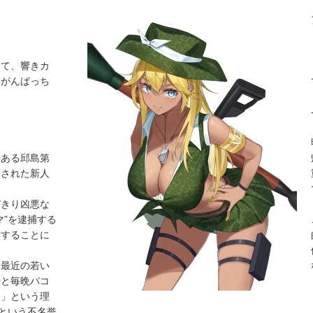
んて、響きカ
…がんばっち
にある邱島第
属された新人
びきり凶悪な
マ”を逮捕する
闘することに
「最近の若い
氏と毎晩パコ
ろ」という理
”という不名誉