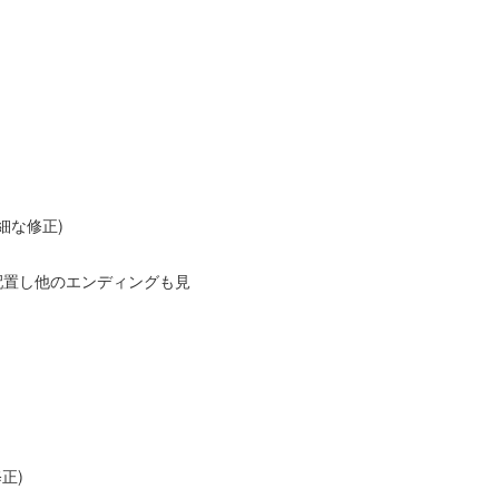
細な修正)
んを配置し他のエンディングも見
正)