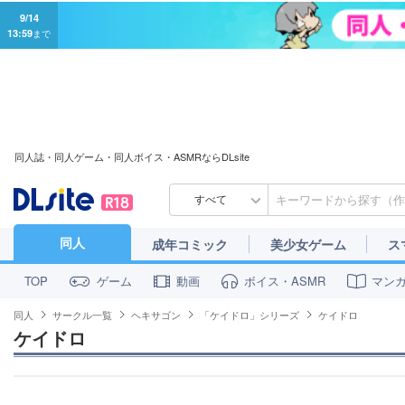
9/14
13:59
まで
同人誌・同人ゲーム・同人ボイス・ASMRならDLsite
すべて
同人
成年コミック
美少女ゲーム
ス
ゲーム
動画
ボイス・ASMR
マン
TOP
同人
サークル一覧
ヘキサゴン
「ケイドロ」シリーズ
ケイドロ
ケイドロ