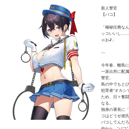
新人警官
【パコ】
「極秘任務な
ッコいいし…
ゃお♪」
---
今年春、離島
一派出所に配
警官。
島の中でもと
犯罪者“オカシ
ため、日々奮
なる。
独身の署長に
コはどうせ彼
パコしてんだ
由から、”パコ