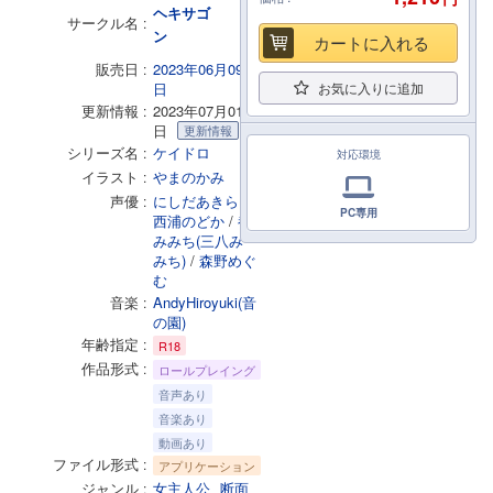
ヘキサゴ
サークル名
ン
カートに入れる
販売日
2023年06月09
日
お気に入りに追加
更新情報
2023年07月01
日
更新情報
シリーズ名
ケイドロ
対応環境
イラスト
やまのかみ
声優
にしだあきら
/
PC専用
西浦のどか
/
都
みみち(三八み
みち)
/
森野めぐ
む
音楽
AndyHiroyuki(音
の園)
年齢指定
R18
作品形式
ロールプレイング
音声あり
音楽あり
動画あり
ファイル形式
アプリケーション
ジャンル
女主人公
断面