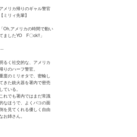
アメリカ帰りのギャル警官
【ミリィ先輩】
「Oh,アメリカの時間で動い
てましたYO F〇ck!!」
---
明るく社交的な、アメリカ
帰りのハーフ警官。
重度のミリオタで、密輸し
てきた銃火器を署内で密売
している。
これでも署内ではまだ常識
的なほうで、よくパコの面
倒を見てくれる優しく自由
なお姉さん。