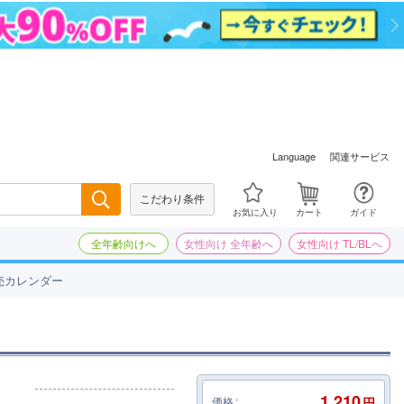
関連サービス
Language
こだわり条件
検索
お気に入り
カート
ガイド
全年齢向けへ
女性向け 全年齢へ
女性向け TL/BLへ
売カレンダー
1,210
価格
円