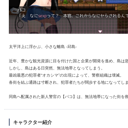
太平洋上に浮かぶ、小さな離島 -邱島-
近年、豊かな観光資源に目を付けた国と企業が開発を進め、島は
しかし、島はある日突然、無法地帯となってしまう。
最凶最悪の犯罪者“オカシマ”の出現によって、警察組織は壊滅。
各街を結ぶ通路は寸断され、犯罪者たちが闊歩する地になってし
同島へ配属された新人警官の【パコ】は、無法地帯になった街を
キャラクター紹介