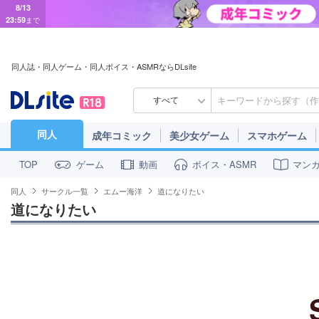
8/13
23:59
まで
同人誌・同人ゲーム・同人ボイス・ASMRならDLsite
すべて
同人
成年コミック
美少女ゲーム
スマホゲーム
ゲーム
動画
ボイス・ASMR
マン
TOP
同人
サークル一覧
エムー海洋
道になりたい
道になりたい