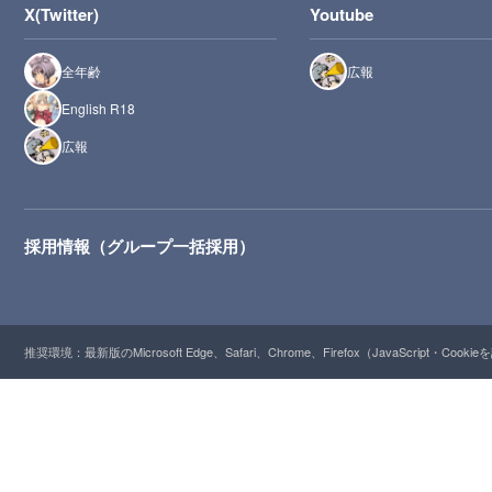
X(Twitter)
Youtube
全年齢
広報
English R18
広報
採用情報（グループ一括採用）
推奨環境：最新版のMicrosoft Edge、Safari、Chrome、Firefox（JavaScript・Cooki