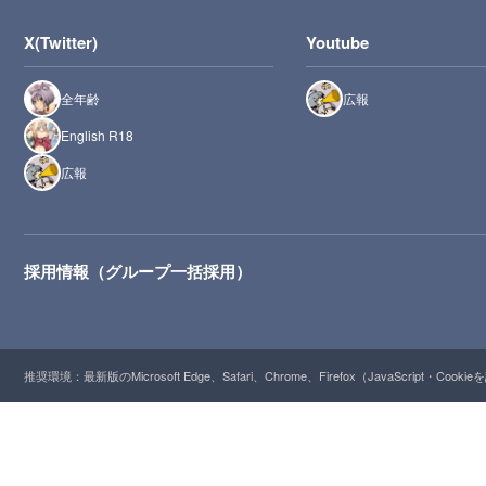
X(Twitter)
Youtube
全年齢
広報
English R18
広報
採用情報（グループ一括採用）
推奨環境：最新版のMicrosoft Edge、Safari、Chrome、Firefox（JavaScript・Cooki