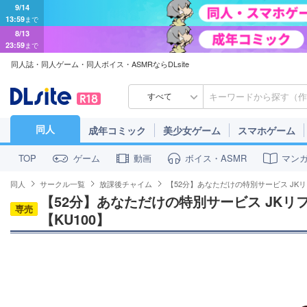
9/14
13:59
まで
8/13
23:59
まで
同人誌・同人ゲーム・同人ボイス・ASMRならDLsite
すべて
同人
成年コミック
美少女ゲーム
スマホゲーム
ゲーム
動画
ボイス・ASMR
マン
TOP
同人
サークル一覧
放課後チャイム
【52分】あなただけの特別サービス JK
【52分】あなただけの特別サービス JK
専売
【KU100】