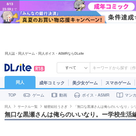
8/13
23:59
まで
同人誌・同人ゲーム・同人ボイス・ASMRならDLsite
すべて
同人
成年コミック
美少女ゲーム
スマホゲーム
ゲーム
動画
ボイス・ASMR
マン
TOP
同人
サークル一覧
秘密結社うさぎ
「無口な黒瀬さんは俺らのいいなり」シ
無口な黒瀬さんは俺らのいいなり。ー学校生活