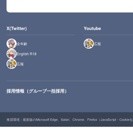
X(Twitter)
Youtube
全年齢
広報
English R18
広報
採用情報（グループ一括採用）
推奨環境：最新版のMicrosoft Edge、Safari、Chrome、Firefox（JavaScript・Cooki