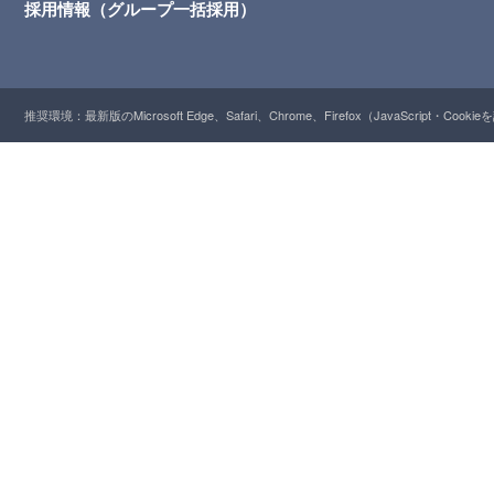
採用情報（グループ一括採用）
推奨環境：最新版のMicrosoft Edge、Safari、Chrome、Firefox（JavaScript・Cooki