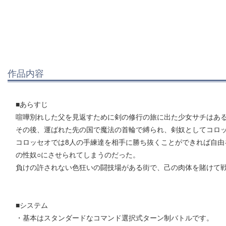
作品内容
■あらすじ
喧嘩別れした父を見返すために剣の修行の旅に出た少女サチはあ
その後、運ばれた先の国で魔法の首輪で縛られ、剣奴としてコロ
コロッセオでは8人の手練達を相手に勝ち抜くことができれば自由
の性奴○にさせられてしまうのだった。
負けの許されない色狂いの闘技場がある街で、己の肉体を賭けて
■システム
・基本はスタンダードなコマンド選択式ターン制バトルです。