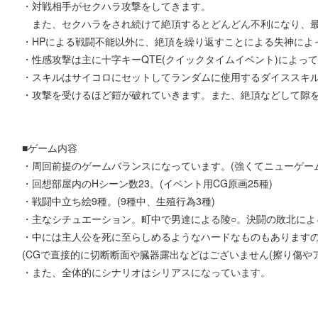
・対戦相手がセクハラ攻撃をしてきます。
また、セクハラをされ続けて絶頂するとどんどん不利になり、最
・HPによる戦闘不能以外に、絶頂を繰り返すことによる失神によ
・性感攻撃は主に十字キーQTE(クイックタイムイベント)によっ
・スキルはサイコロにセットしてランダムに使用するダイススキ
・攻撃を受けるほど鎧が破れていきます。また、絶頂などして隙
■ゲーム内容
・周回前提のゲームバランスになっています。(強くてニューゲー
・回想部屋内のHシーン数23。(イベント用CG原画25種)
・戦闘中立ち絵9種。(9種中、生殖行為3種)
・主なシチュエーション。町中で男達による陵○。決闘の敗北によ
・中には主人公を死に至らしめるようなハードなものもあります
(CGで直接的に切断断面や臓器露出などはございません(擦り傷や
・また、全体的にシナリオはシリアスになっています。