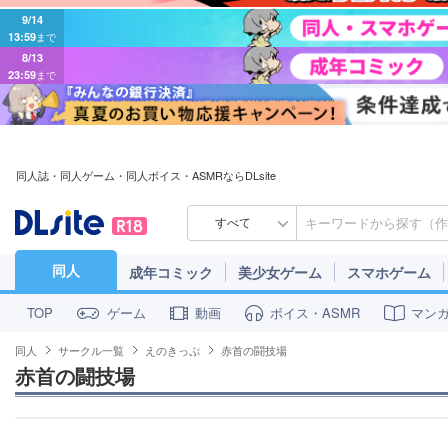
9/14
13:59
まで
8/13
23:59
まで
同人誌・同人ゲーム・同人ボイス・ASMRならDLsite
すべて
同人
成年コミック
美少女ゲーム
スマホゲーム
ゲーム
動画
ボイス・ASMR
マン
TOP
同人
サークル一覧
えのきっぷ
赤首の闘技場
赤首の闘技場