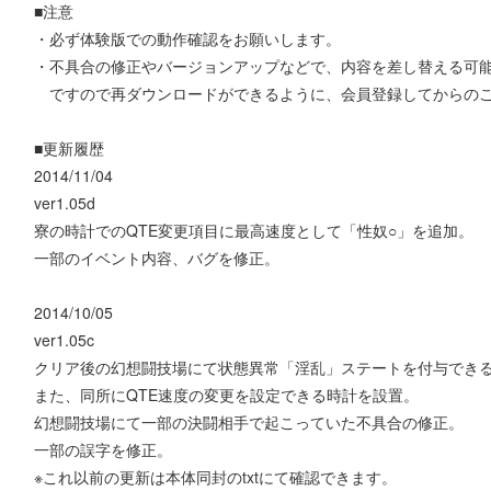
■注意
・必ず体験版での動作確認をお願いします。
・不具合の修正やバージョンアップなどで、内容を差し替える可
ですので再ダウンロードができるように、会員登録してからのご
■更新履歴
2014/11/04
ver1.05d
寮の時計でのQTE変更項目に最高速度として「性奴○」を追加。
一部のイベント内容、バグを修正。
2014/10/05
ver1.05c
クリア後の幻想闘技場にて状態異常「淫乱」ステートを付与でき
また、同所にQTE速度の変更を設定できる時計を設置。
幻想闘技場にて一部の決闘相手で起こっていた不具合の修正。
一部の誤字を修正。
※これ以前の更新は本体同封のtxtにて確認できます。