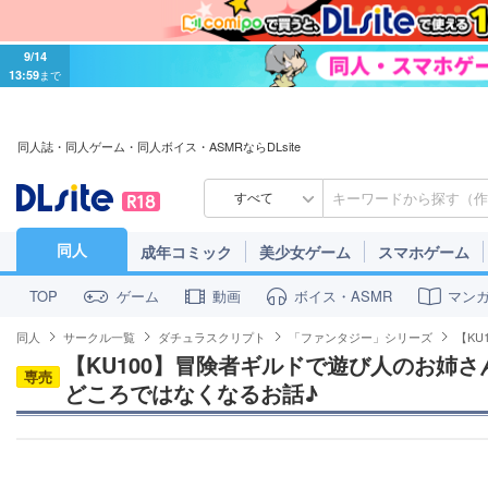
9/14
13:59
まで
同人誌・同人ゲーム・同人ボイス・ASMRならDLsite
すべて
同人
成年コミック
美少女ゲーム
スマホゲーム
ゲーム
動画
ボイス・ASMR
マン
TOP
同人
サークル一覧
ダチュラスクリプト
「ファンタジー」シリーズ
【K
【KU100】冒険者ギルドで遊び人のお姉
専売
どころではなくなるお話♪