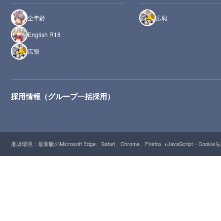
全年齢
広報
English R18
広報
採用情報（グループ一括採用）
推奨環境：最新版のMicrosoft Edge、Safari、Chrome、Firefox（JavaScript・Cooki