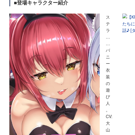
■登場キャラクター紹介
ス
テ
ラ
…
…
バ
ニ
ー
衣
装
の
遊
び
人
。
CV:
大
山