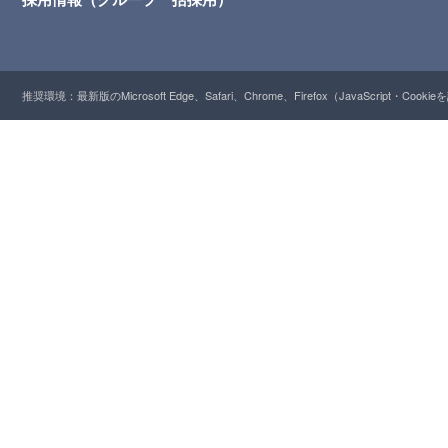
推奨環境：最新版のMicrosoft Edge、Safari、Chrome、Firefox（JavaScript・Cooki