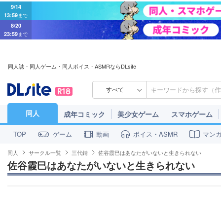
9/14
13:59
まで
8/20
23:59
まで
同人誌・同人ゲーム・同人ボイス・ASMRならDLsite
すべて
同人
成年コミック
美少女ゲーム
スマホゲーム
ゲーム
動画
ボイス・ASMR
マン
TOP
同人
サークル一覧
三代錆
佐谷霞巳はあなたがいないと生きられない
佐谷霞巳はあなたがいないと生きられない