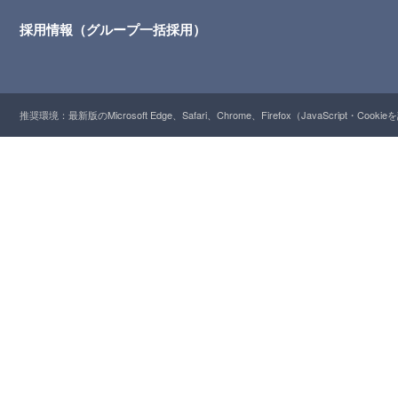
採用情報（グループ一括採用）
推奨環境：最新版のMicrosoft Edge、Safari、Chrome、Firefox（JavaScript・Cooki