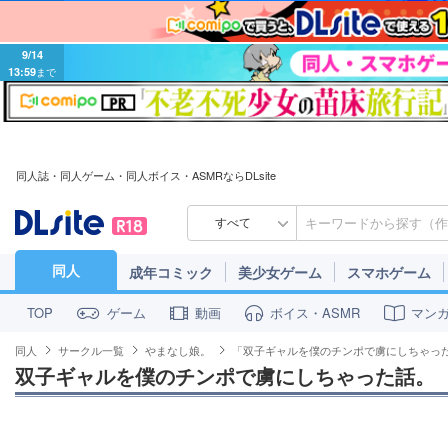
9/14
13:59
まで
同人誌・同人ゲーム・同人ボイス・ASMRならDLsite
すべて
同人
成年コミック
美少女ゲーム
スマホゲーム
ゲーム
動画
ボイス・ASMR
マン
TOP
同人
サークル一覧
やまなし娘。
「双子ギャルを僕のチンポで虜にしちゃっ
双子ギャルを僕のチンポで虜にしちゃった話。