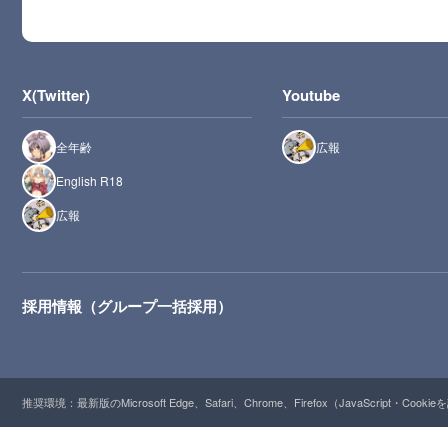
X(Twitter)
Youtube
全年齢
広報
English R18
広報
採用情報（グループ一括採用）
推奨環境：最新版のMicrosoft Edge、Safari、Chrome、Firefox（JavaScript・Cooki