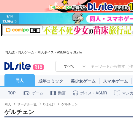
9/14
13:59
まで
同人誌・同人ゲーム・同人ボイス・ASMRならDLsite
すべて
同人
成年コミック
美少女ゲーム
スマホゲーム
ゲーム
動画
ボイス・ASMR
マン
TOP
同人
サークル一覧
Cはんげ
ゲルチェン
ゲルチェン