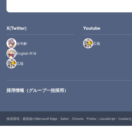
X(Twitter)
Youtube
全年齢
広報
English R18
広報
採用情報（グループ一括採用）
推奨環境：最新版のMicrosoft Edge、Safari、Chrome、Firefox（JavaScript・Cooki