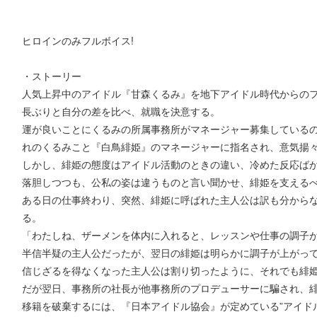
ヒロインのみフルボイス!
・ストーリー
人気上昇中のアイドル『甘森くるみ』を地下アイドル時代からの
長ぶりと自分の差を比べ、就職を決意する。
運が良いことにくるみの所属事務所がマネージャー募集している
れのくるみこと『白鳥緋姫』のマネージャーに指名され、意気揚
しかし、緋姫の態度はアイドル活動のときの違い、冷めた反応ば
落胆しつつも、公私の姿は違うものと言い聞かせ、緋姫を支える
ある日の仕事終わり、突然、緋姫に呼ばれた主人公は訳も分からな
る。
「わたしね、ザーメンを体内に入れると、レッスンや仕事の調子
半信半疑の主人公だったが、翌日の緋姫は明らかに調子が上がっ
信じざるを得なくなった主人公は割り切ったように、それでも緋
だが翌日、事務所の社長が他事務所のプロデューサーに騙され、
移籍を破棄するには、『日本アイドル協会』が定めている”アイド