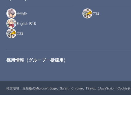
全年齢
広報
English R18
広報
採用情報（グループ一括採用）
推奨環境：最新版のMicrosoft Edge、Safari、Chrome、Firefox（JavaScript・Cooki