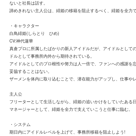
ないと社長は話す。
諦めきれない主人公は、緋姫の移籍を阻止するべく、緋姫を全力
・キャラクター
白鳥緋姫(しらとり ひめ)
CV:神代蓮華
真倉プロに所属したばかりの新人アイドルだが、アイドルとして
ドルとして事務所内外から期待されている。
アイドルとしてのプロ根性や努力は人一倍で、ファンへの感謝を
妥協することはない。
ザーメンを体内に取り込むことで、潜在能力がアップし、仕事や
主人公
フリーターとして生活しながら、緋姫の追いかけをしていたある
マネージャーとして、緋姫を全力で支えていこうと仕事に臨む。
・システム
期日内にアイドルレベルを上げて、事務所移籍を阻止しよう!