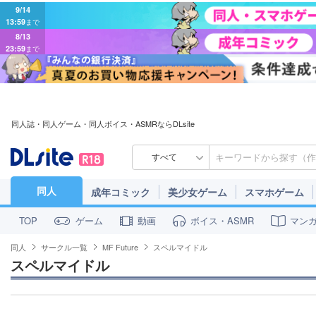
9/14
13:59
まで
8/13
23:59
まで
同人誌・同人ゲーム・同人ボイス・ASMRならDLsite
すべて
同人
成年コミック
美少女ゲーム
スマホゲーム
ゲーム
動画
ボイス・ASMR
マン
TOP
同人
サークル一覧
MF Future
スペルマイドル
スペルマイドル