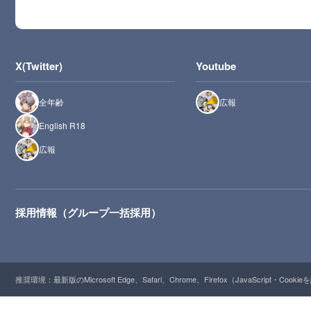
X(Twitter)
Youtube
全年齢
広報
English R18
広報
採用情報（グループ一括採用）
推奨環境：最新版のMicrosoft Edge、Safari、Chrome、Firefox（JavaScript・Cooki