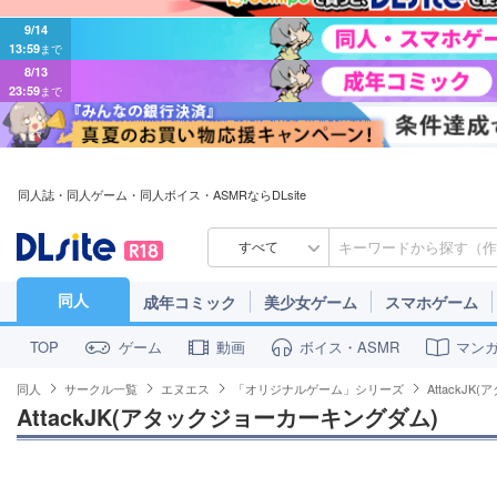
9/14
13:59
まで
8/13
23:59
まで
同人誌・同人ゲーム・同人ボイス・ASMRならDLsite
すべて
同人
成年コミック
美少女ゲーム
スマホゲーム
ゲーム
動画
ボイス・ASMR
マン
TOP
同人
サークル一覧
エヌエス
「オリジナルゲーム」シリーズ
AttackJ
AttackJK(アタックジョーカーキングダム)