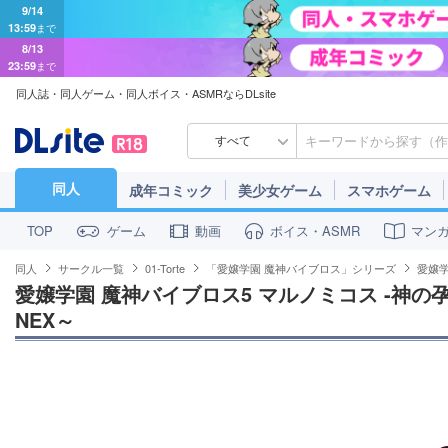
9/14
13:59
まで
8/13
23:59
まで
同人誌・同人ゲーム・同人ボイス・ASMRならDLsite
すべて
同人
成年コミック
美少女ゲーム
スマホゲーム
ゲーム
動画
ボイス・ASMR
マン
TOP
同人
サークル一覧
01-Torte
「愛嬢学園 魔神バイブロス」シリーズ
愛嬢学
愛嬢学園 魔神バイブロス5 マルノミコス -神の
NEX～