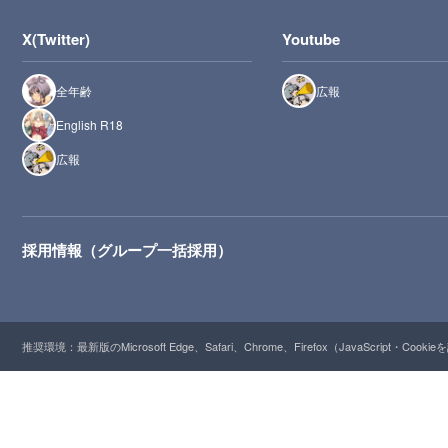
X(Twitter)
Youtube
全年齢
広報
English R18
広報
採用情報（グループ一括採用）
推奨環境：最新版のMicrosoft Edge、Safari、Chrome、Firefox（JavaScript・Cooki