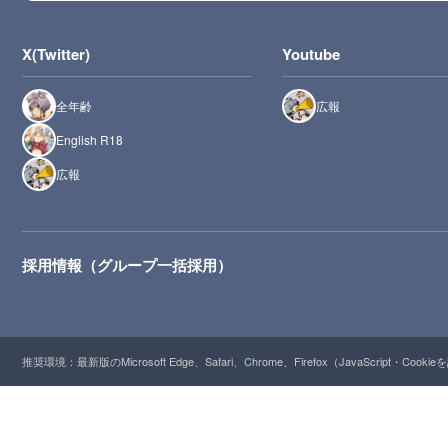
X(Twitter)
Youtube
全年齢
広報
English R18
広報
採用情報（グループ一括採用）
推奨環境：最新版のMicrosoft Edge、Safari、Chrome、Firefox（JavaScript・Cooki