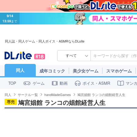
9/14
13:59
まで
同人誌・同人ゲーム・同人ボイス・ASMRならDLsite
すべて
同人
成年コミック
美少女ゲーム
スマホゲーム
ゲーム
動画
ボイス・ASMR
マン
TOP
同人
サークル一覧
handMadeGames
鳩宮娼館 ランコの娼館経営人生
鳩宮娼館 ランコの娼館経営人生
専売