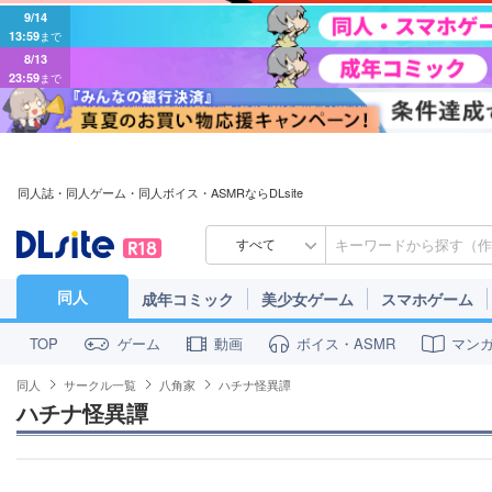
9/14
13:59
まで
8/13
23:59
まで
同人誌・同人ゲーム・同人ボイス・ASMRならDLsite
すべて
同人
成年コミック
美少女ゲーム
スマホゲーム
ゲーム
動画
ボイス・ASMR
マン
TOP
同人
サークル一覧
八角家
ハチナ怪異譚
ハチナ怪異譚