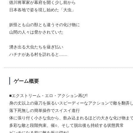
徳川将軍家が幕府を開く少し前から
日本各地で姿を現し始めた「大虫」
妖怪とも山の獣とも違うその化け物に
山間の人々は脅かされていた
湧き出る大虫たちを薙ぎ払い
ハチナがある村を訪れると……
ゲーム概要
■エクストリーム・エロ・アクション再び!
身の丈以上の薙刀を振るいスピーディーなアクションで敵を翻弄
落下死無しの簡単操作でスイスイ進行
体に張り付く小さな虫から、飲み込まれるほどの大きな化け物ま
多彩な敵と段階拘束、催○、そして脱出後も持続する状態異常
ピンチになる前に敵を振り切れ!