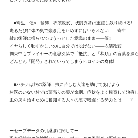
■寄生、催○、緊縛、衣装改変、状態異常は重複し残り続ける!
走るたびに体の奥で蠢き足を止めずにはいられない――寄生
敵の術師に操られてぼうっとした意識のまま――催○
イヤらしく恥ずかしいのに自分では脱げない――衣装改変
拘束中もプレイヤーの意思次第で「抵抗」と「恭順」の言葉を漏
どんどん「開発」されていってしまうヒロインの身体!
■ハチナは旅の薬師、虫に苦しむ人達を助けてあげよう
村医のいない村では薬売りの薬が命綱、症状をよく観察して治療
虫の病を治すために奮闘する人々の裏で暗躍する勢力とは……?
ーセーブデータの引継ぎに関してー
現在掲載中の体験版からのセーブデータの引継ぎは可能です。