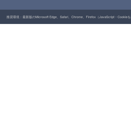
推奨環境：最新版のMicrosoft Edge、Safari、Chrome、Firefox（JavaScript・Cooki