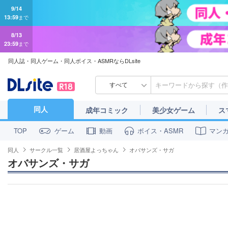
8/13
23:59
まで
同人誌・同人ゲーム・同人ボイス・ASMRならDLsite
すべて
同人
成年コミック
美少女ゲーム
ス
ゲーム
動画
ボイス・ASMR
マン
TOP
同人
サークル一覧
居酒屋よっちゃん
オバサンズ・サガ
オバサンズ・サガ