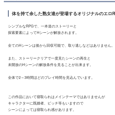
体を持て余した熟女達が登場するオリジナルのエロR
シンプルなRPGで、一本道のストーリーと
探索要素によってHシーンが解放されます。
全てのHシーンは後から回収可能で、取り逃しなどはありません。
また、ストーリークリアで一度見たシーンの再生と
未開放のHシーンの解放条件を見ることが出来ます。
全体で2～3時間ほどのプレイ時間を見込んでいます。
この作品において寝取られはメインテーマではありませんが
キャラクターに既婚者、ビッチ等もいますので
シーンによっては寝取られ感があります。