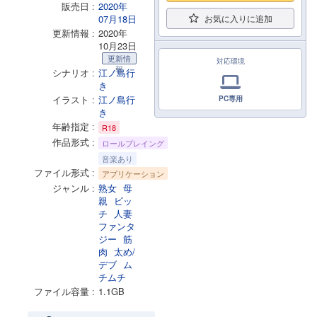
販売日
2020年
07月18日
お気に入りに追加
更新情報
2020年
10月23日
更新情
対応環境
報
シナリオ
江ノ島行
き
イラスト
江ノ島行
PC専用
き
年齢指定
R18
作品形式
ロールプレイング
音楽あり
ファイル形式
アプリケーション
ジャンル
熟女
母
親
ビッ
チ
人妻
ファンタ
ジー
筋
肉
太め/
デブ
ム
チムチ
ファイル容量
1.1GB