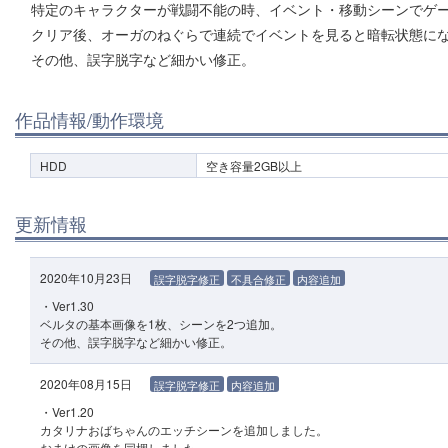
特定のキャラクターが戦闘不能の時、イベント・移動シーンでゲ
クリア後、オーガのねぐらで連続でイベントを見ると暗転状態に
その他、誤字脱字など細かい修正。
作品情報/動作環境
HDD
空き容量2GB以上
更新情報
2020年10月23日
誤字脱字修正
不具合修正
内容追加
・Ver1.30
ベルタの基本画像を1枚、シーンを2つ追加。
その他、誤字脱字など細かい修正。
2020年08月15日
誤字脱字修正
内容追加
・Ver1.20
カタリナおばちゃんのエッチシーンを追加しました。
おまけの画像を同梱しました。