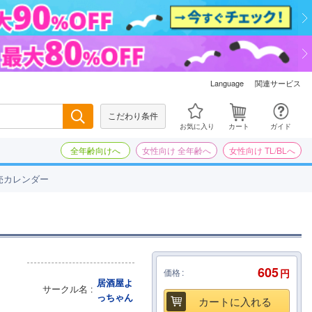
関連サービス
Language
こだわり条件
検索
お気に入り
カート
ガイド
全年齢向けへ
女性向け 全年齢へ
女性向け TL/BLへ
売カレンダー
605
価格
円
居酒屋よ
サークル名
っちゃん
カートに入れる