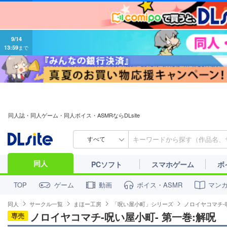
9/14
13:59
まで
同人誌・同人ゲーム・同人ボイス・ASMRならDLsite
すべて
同人
PCソフト
スマホゲーム
ボ
ゲーム
動画
ボイス・ASMR
マン
TOP
同人
サークル一覧
まほー工房
「呪い屋小町」シリーズ
ノロイヤコマチ-
ノロイヤコマチ-呪い屋小町- 第一巻:解呪
専売