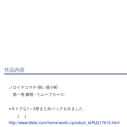
作品内容
ノロイヤコマチ-呪い屋小町-
第一巻:解呪 -リムーブカース-
※オトクな1～3巻まとめパックも出ました
↓ ↓
http://www.dlsite.com/home/work/=/product_id/RJ217615.html