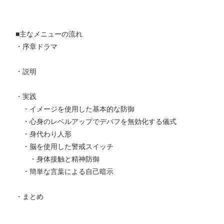
■主なメニューの流れ
・序章ドラマ
・説明
・実践
・イメージを使用した基本的な防御
・心身のレベルアップでデバフを無効化する儀式
・身代わり人形
・脳を使用した警戒スイッチ
・身体接触と精神防御
・簡単な言葉による自己暗示
・まとめ