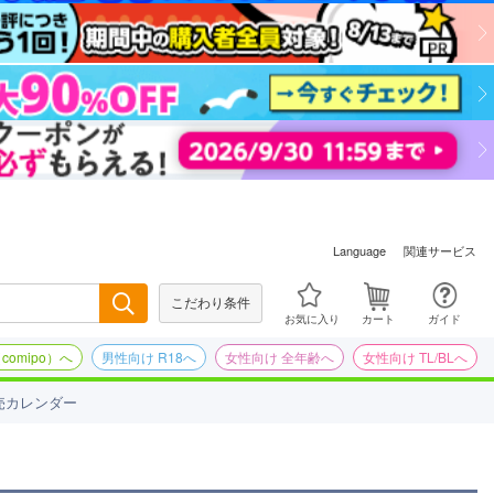
関連サービス
Language
こだわり条件
検索
お気に入り
カート
ガイド
omipo）へ
男性向け R18へ
女性向け 全年齢へ
女性向け TL/BLへ
売カレンダー