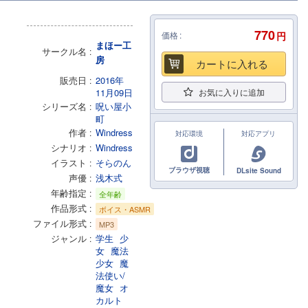
770
価格
円
まほー工
サークル名
房
カートに入れる
販売日
2016年
11月09日
お気に入りに追加
シリーズ名
呪い屋小
町
作者
Windress
対応環境
対応アプリ
シナリオ
Windress
イラスト
そらのん
ブラウザ視聴
DLsite Sound
声優
浅木式
年齢指定
全年齢
作品形式
ボイス・ASMR
ファイル形式
MP3
ジャンル
学生
少
女
魔法
少女
魔
法使い/
魔女
オ
カルト