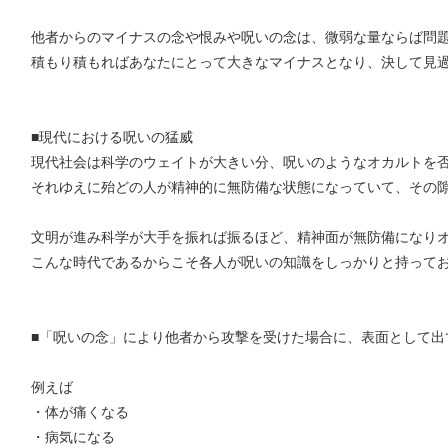
他者からのマイナスの念や恨みや呪いの念は、微弱な量ならば問
積もり積もればあなたにとって大きなマイナスとなり、決して見
■現代における呪いの猛威
現代社会は科学のウェイトが大きい分、呪いのようなオカルトを
それゆえに殆どの人が精神的に無防備な状態になっていて、その
文明が進み科学が大手を振れば振るほど、精神面が無防備になり
こんな時代であるからこそ各人が呪いの知識をしっかりと持って
■「呪いの念」により他者から攻撃を受けた場合に、表面として出
例えば
・体が痛くなる
・病気になる