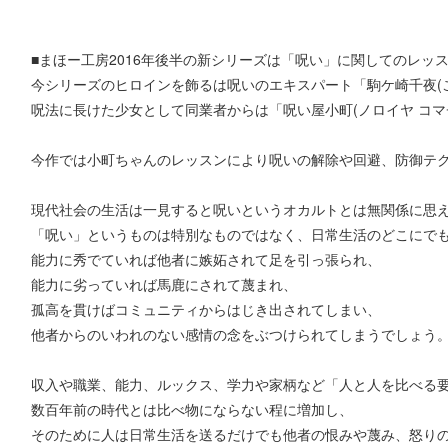
■まほー工房2016年後半の新シリーズは「呪い」に関してのレッ
今シリーズのヒロインを飾るは呪いのエキスパート「駒ケ崎千夜(こ
呪法に長けた少女として同業者からは「呪い屋小町(ノロイヤ コマ
今作では小町ちゃんのレッスンにより呪いの解除や回避、防御テク
現代社会の生活は一見すると呪いというオカルトとは無関係に思
「呪い」というものは特別なものではなく、日常生活のどこにで
能力に秀でていれば他者に嫉妬されて足を引っ張られ、
能力に劣っていれば馬鹿にされて蔑まれ、
孤高を貫けばコミュニティからはじき出されてしまい、
他者からのいわれのない感情の念をぶつけられてしまうでしょう
収入や職業、能力、ルックス、学力や家柄など「人と人を比べる
数百年前の時代とは比べ物にならない程に増加し、
そのために人は日常生活を送るだけでも他者の恨みや蔑み、怒り