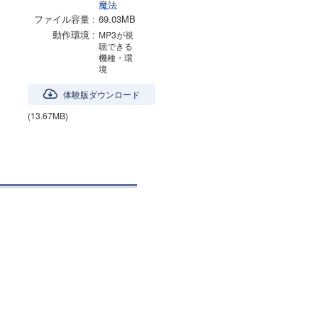
魔法
ファイル容量
69.03MB
動作環境
MP3が視
聴できる
機種・環
境
体験版ダウンロード
(13.67MB)