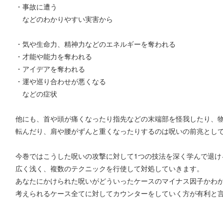
・事故に遭う
などのわかりやすい実害から
・気や生命力、精神力などのエネルギーを奪われる
・才能や能力を奪われる
・アイデアを奪われる
・運や巡り合わせが悪くなる
などの症状
他にも、首や頭が痛くなったり指先などの末端部を怪我したり、
転んだり、肩や腰がずんと重くなったりするのは呪いの前兆とし
今巻ではこうした呪いの攻撃に対して1つの技法を深く学んで退け
広く浅く、複数のテクニックを行使して対処していきます。
あなたにかけられた呪いがどういったケースのマイナス因子かわ
考えられるケース全てに対してカウンターをしていく方が有利と