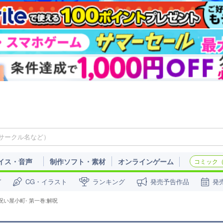
イス・音声
制作ソフト・素材
オンラインゲーム
コミック（c
ガ
CG・イラスト
ランキング
発売予告作品
発
呪い屋小町- 第一巻:解呪