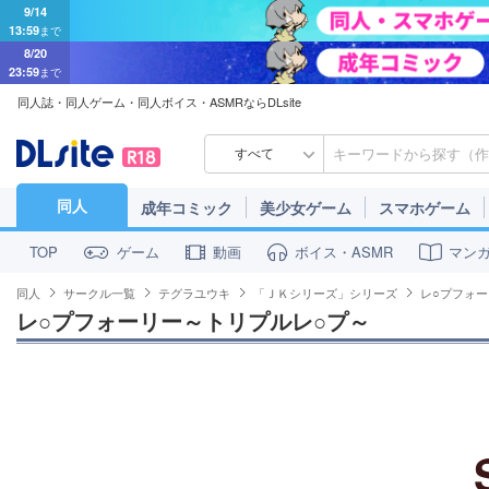
9/14
13:59
まで
8/20
23:59
まで
同人誌・同人ゲーム・同人ボイス・ASMRならDLsite
すべて
同人
成年コミック
美少女ゲーム
スマホゲーム
ゲーム
動画
ボイス・ASMR
マン
TOP
同人
サークル一覧
テグラユウキ
「ＪＫシリーズ」シリーズ
レ○プフォ
レ○プフォーリー～トリプルレ○プ～