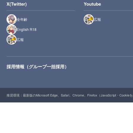
X(Twitter)
Youtube
全年齢
広報
English R18
広報
採用情報（グループ一括採用）
推奨環境：最新版のMicrosoft Edge、Safari、Chrome、Firefox（JavaScript・Cooki