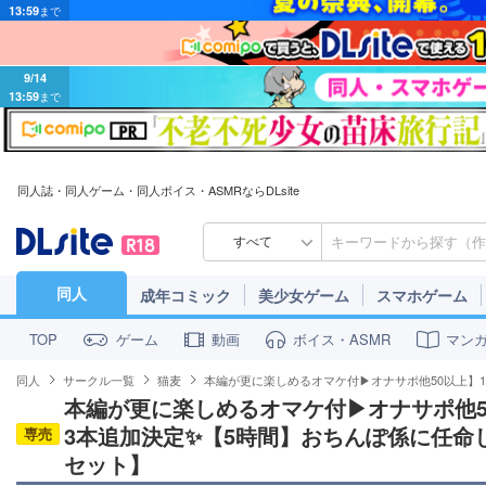
9/14
13:59
まで
同人誌・同人ゲーム・同人ボイス・ASMRならDLsite
すべて
同人
成年コミック
美少女ゲーム
スマホゲーム
ゲーム
動画
ボイス・ASMR
マン
TOP
同人
サークル一覧
猫麦
本編が更に楽しめるオマケ付▶オナサポ他50以上】1
本編が更に楽しめるオマケ付▶オナサポ他50
3本追加決定✨【5時間】おちんぽ係に任命
専売
セット】