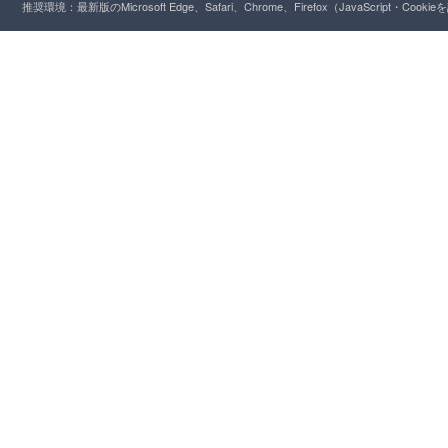
推奨環境：最新版のMicrosoft Edge、Safari、Chrome、Firefox（JavaScript・Cooki