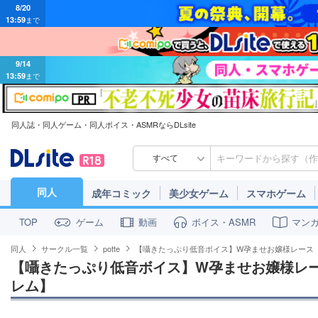
8/20
13:59
まで
9/14
13:59
まで
同人誌・同人ゲーム・同人ボイス・ASMRならDLsite
すべて
同人
成年コミック
美少女ゲーム
スマホゲーム
ゲーム
動画
ボイス・ASMR
マン
TOP
同人
サークル一覧
potte
【囁きたっぷり低音ボイス】W孕ませお嬢様レース
【囁きたっぷり低音ボイス】W孕ませお嬢様レ
レム】