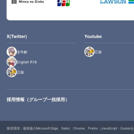
X(Twitter)
Youtube
全年齢
広報
English R18
広報
採用情報（グループ一括採用）
推奨環境：最新版のMicrosoft Edge、Safari、Chrome、Firefox（JavaScript・Cooki