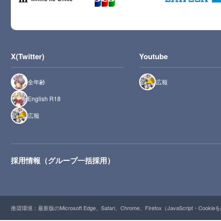
X(Twitter)
Youtube
全年齢
広報
English R18
広報
採用情報（グループ一括採用）
推奨環境：最新版のMicrosoft Edge、Safari、Chrome、Firefox（JavaScript・Cooki