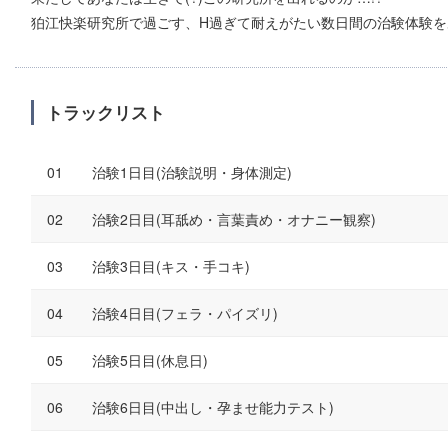
狛江快楽研究所で過ごす、H過ぎて耐えがたい数日間の治験体験を
トラックリスト
治験1日目(治験説明・身体測定)
治験2日目(耳舐め・言葉責め・オナニー観察)
治験3日目(キス・手コキ)
治験4日目(フェラ・パイズリ)
治験5日目(休息日)
治験6日目(中出し・孕ませ能力テスト)