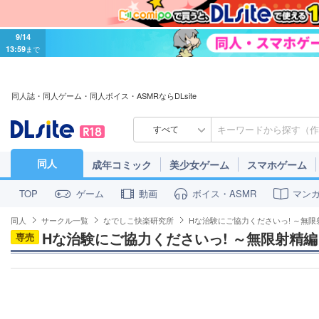
9/14
13:59
まで
同人誌・同人ゲーム・同人ボイス・ASMRならDLsite
すべて
同人
成年コミック
美少女ゲーム
スマホゲーム
ゲーム
動画
ボイス・ASMR
マン
TOP
同人
サークル一覧
なでしこ快楽研究所
Hな治験にご協力くださいっ! ～無限
Hな治験にご協力くださいっ! ～無限射精編
専売