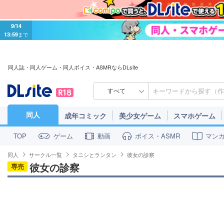
9/14
13:59
まで
同人誌・同人ゲーム・同人ボイス・ASMRならDLsite
すべて
同人
成年コミック
美少女ゲーム
スマホゲーム
ゲーム
動画
ボイス・ASMR
マン
TOP
同人
サークル一覧
タニシとランタン
彼女の診察
彼女の診察
専売