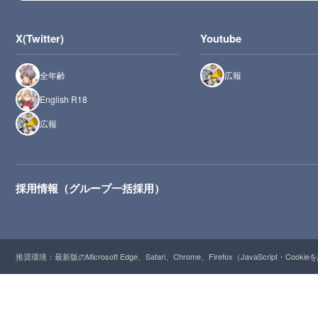
X(Twitter)
Youtube
全年齢
広報
English R18
広報
採用情報（グループ一括採用）
推奨環境：最新版のMicrosoft Edge、Safari、Chrome、Firefox（JavaScript・Cooki