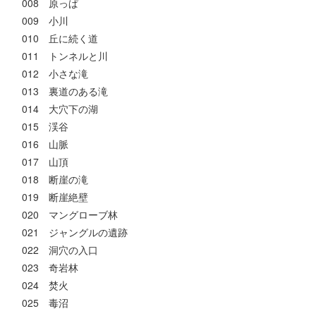
008 原っぱ
009 小川
010 丘に続く道
011 トンネルと川
012 小さな滝
013 裏道のある滝
014 大穴下の湖
015 渓谷
016 山脈
017 山頂
018 断崖の滝
019 断崖絶壁
020 マングローブ林
021 ジャングルの遺跡
022 洞穴の入口
023 奇岩林
024 焚火
025 毒沼