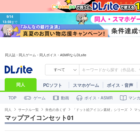
9/14
13:59
まで
同人誌・同人ゲーム・同人ボイス・ASMRならDLsite
すべて
同人
PCソフト
スマホゲーム
ボイス・音声
ゲーム
動画
ボイス・ASMR
マン
TOP
同人
サークル一覧
朱色の糸くず
「ドット絵アイコン素材」シリーズ
マ
マップアイコンセット01