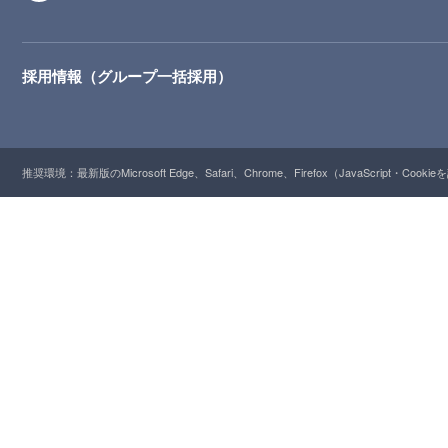
採用情報（グループ一括採用）
推奨環境：最新版のMicrosoft Edge、Safari、Chrome、Firefox（JavaScript・Cooki