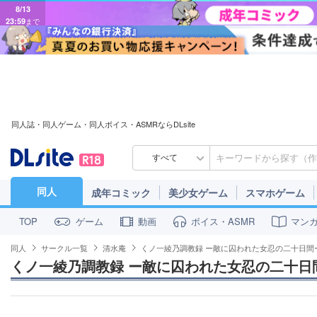
8/13
23:59
まで
同人誌・同人ゲーム・同人ボイス・ASMRならDLsite
すべて
同人
成年コミック
美少女ゲーム
スマホゲーム
ゲーム
動画
ボイス・ASMR
マン
TOP
同人
サークル一覧
清水庵
くノ一綾乃調教録 ー敵に囚われた女忍の二十日間
くノ一綾乃調教録 ー敵に囚われた女忍の二十日