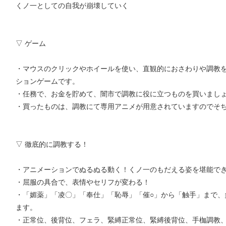
くノ一としての自我が崩壊していく
▽ ゲーム
・マウスのクリックやホイールを使い、直観的におさわりや調教
ションゲームです。
・任務で、お金を貯めて、闇市で調教に役に立つものを買いまし
・買ったものは、調教にて専用アニメが用意されていますのでそ
▽ 徹底的に調教する！
・アニメーションでぬるぬる動く！くノ一のもだえる姿を堪能で
・屈服の具合で、表情やセリフが変わる！
・「媚薬」「凌〇」「奉仕」「恥辱」「催○」から「触手」まで、
ます。
・正常位、後背位、フェラ、緊縛正常位、緊縛後背位、手枷調教、