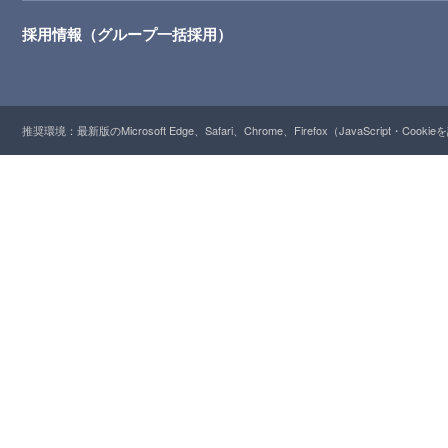
採用情報（グループ一括採用）
推奨環境：最新版のMicrosoft Edge、Safari、Chrome、Firefox（JavaScript・Cooki