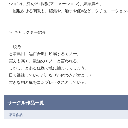
ション)、痴女催○調教(アニメーション)、媚薬責め。
・屈服させる調教も、媚薬や、触手や催○など、シチュエーション
▽ キャラクター紹介
・綾乃
忍者集団、黒百合衆に所属するくノ一。
実力も高く、最強のくノ一と言われる。
しかし、とある任務で敵に捕まってしまう。
日々鍛錬しているが、なぜか体つきが太ましく
大きな胸と尻をコンプレックスとしている。
サークル作品一覧
販売作品