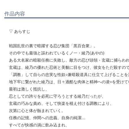
作品内容
▽ あらすじ
戦国乱世の裏で暗躍する忍び集団「黒百合衆」。
その中でも最強と謳われているくノ一・綾乃(あやの)
ある大名家の暗殺任務に失敗し、敵方の忍び頭領・玄蔵に捕らわ
玄蔵は、綾乃の優れた忍術と美貌に目をつけ、彼女をただ殺すの
「調教」して自らの忠実な性奴○兼暗殺道具に仕立て上げることを
地下牢に繋がれた綾乃は、日々過酷な肉体と精神への凌○を受けて
最初は激しく抵抗し、
忍としての誇りを必死に守ろうとする綾乃だったが、
玄蔵の巧みな責め、そして快楽を植え付ける調教により、
次第に心と体が蝕まれていく。
任務の記憶、仲間への忠義、自身の純潔…
すべてが快感の渦に飲み込まれ、