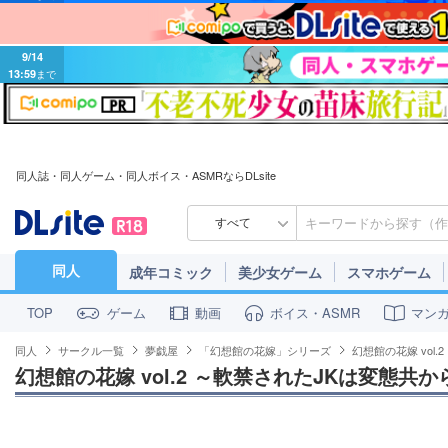
9/14
13:59
まで
同人誌・同人ゲーム・同人ボイス・ASMRならDLsite
すべて
同人
成年コミック
美少女ゲーム
スマホゲーム
ゲーム
動画
ボイス・ASMR
マン
TOP
同人
サークル一覧
夢戯屋
「幻想館の花嫁」シリーズ
幻想館の花嫁 vol
幻想館の花嫁 vol.2 ～軟禁されたJKは変態共