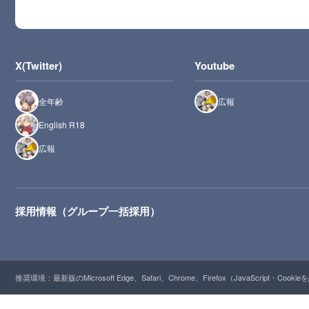
X(Twitter)
Youtube
全年齢
広報
English R18
広報
採用情報（グループ一括採用）
推奨環境：最新版のMicrosoft Edge、Safari、Chrome、Firefox（JavaScript・Cooki