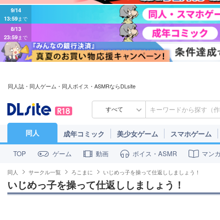
9/14
13:59
まで
8/13
23:59
まで
同人誌・同人ゲーム・同人ボイス・ASMRならDLsite
すべて
同人
成年コミック
美少女ゲーム
スマホゲーム
ゲーム
動画
ボイス・ASMR
マン
TOP
同人
サークル一覧
ろこまに
いじめっ子を操って仕返ししましょう！
いじめっ子を操って仕返ししましょう！