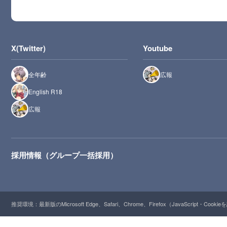
X(Twitter)
Youtube
全年齢
広報
English R18
広報
採用情報（グループ一括採用）
推奨環境：最新版のMicrosoft Edge、Safari、Chrome、Firefox（JavaScript・Cooki