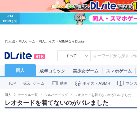
9/14
13:59
まで
同人誌・同人ゲーム・同人ボイス・ASMRならDLsite
すべて
同人
成年コミック
美少女ゲーム
スマホゲーム
ゲーム
動画
ボイス・ASMR
マン
TOP
同人
サークル一覧
シルバードッグ
レオタードを着てないのがバレました
レオタードを着てないのがバレました