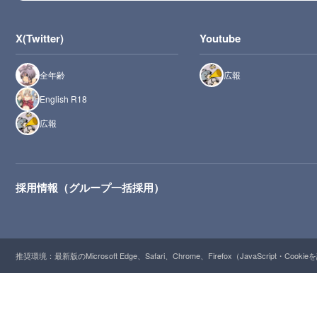
X(Twitter)
Youtube
全年齢
広報
English R18
広報
採用情報（グループ一括採用）
推奨環境：最新版のMicrosoft Edge、Safari、Chrome、Firefox（JavaScript・Cooki