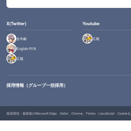
X(Twitter)
Youtube
全年齢
広報
English R18
広報
採用情報（グループ一括採用）
推奨環境：最新版のMicrosoft Edge、Safari、Chrome、Firefox（JavaScript・Cooki