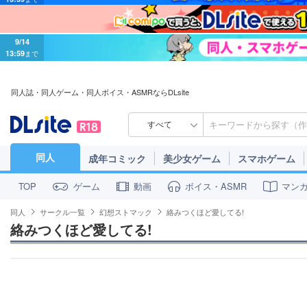
9/14
13:59
まで
同人誌・同人ゲーム・同人ボイス・ASMRならDLsite
すべて
同人
成年コミック
美少女ゲーム
スマホゲーム
ゲーム
動画
ボイス・ASMR
マン
TOP
同人
サークル一覧
幻想ストマック
絡みつくほど愛してる!
絡みつくほど愛してる!