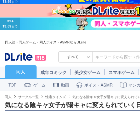
9/14
13:59
まで
同人誌・同人ゲーム・同人ボイス・ASMRならDLsite
すべて
同人
成年コミック
美少女ゲーム
スマホゲーム
ゲーム
動画
ボイス・ASMR
マン
TOP
同人
サークル一覧
性癖タイムズ
気になる陰キャ女子が陽キャに変えられて
気になる陰キャ女子が陽キャに変えられていく