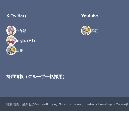
X(Twitter)
Youtube
全年齢
広報
English R18
広報
採用情報（グループ一括採用）
推奨環境：最新版のMicrosoft Edge、Safari、Chrome、Firefox（JavaScript・Cooki