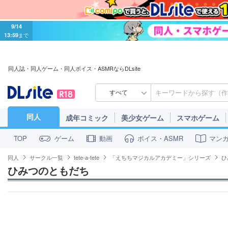
9/14
13:59
まで
同人誌・同人ゲーム・同人ボイス・ASMRならDLsite
すべて
同人
成年コミック
美少女ゲーム
スマホゲーム
ゲーム
動画
ボイス・ASMR
マン
TOP
同人
サークル一覧
tete-a-tete
「えちちマジカルアカデミー」シリーズ
ひ
ひみつのともだち