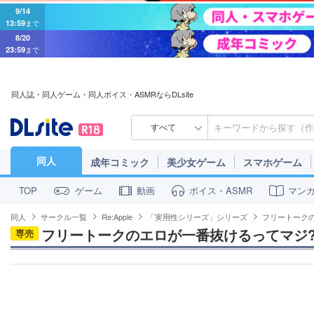
9/14
13:59
まで
8/20
23:59
まで
同人誌・同人ゲーム・同人ボイス・ASMRならDLsite
すべて
同人
成年コミック
美少女ゲーム
スマホゲーム
ゲーム
動画
ボイス・ASMR
マン
TOP
同人
サークル一覧
Re:Apple
「実用性シリーズ」シリーズ
フリートークの
フリートークのエロが一番抜けるってマジ?
専売