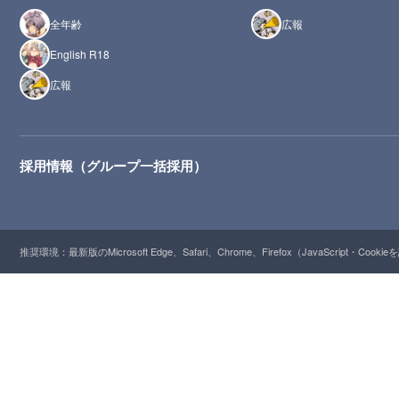
全年齢
広報
English R18
広報
採用情報（グループ一括採用）
推奨環境：最新版のMicrosoft Edge、Safari、Chrome、Firefox（JavaScript・Cooki