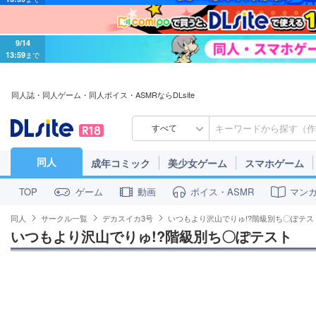
9/14
13:59
まで
同人誌・同人ゲーム・同人ボイス・ASMRならDLsite
すべて
同人
成年コミック
美少女ゲーム
スマホゲーム
ゲーム
動画
ボイス・ASMR
マン
TOP
同人
サークル一覧
デカスイカ3号
いつもより沢山でりゅ!?階級別ち〇ぽテス
いつもより沢山でりゅ!?階級別ち〇ぽテスト