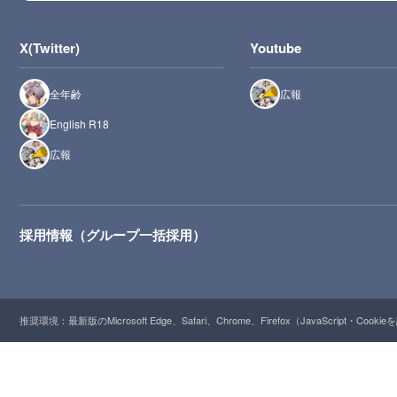
X(Twitter)
Youtube
全年齢
広報
English R18
広報
採用情報（グループ一括採用）
推奨環境：最新版のMicrosoft Edge、Safari、Chrome、Firefox（JavaScript・Cooki