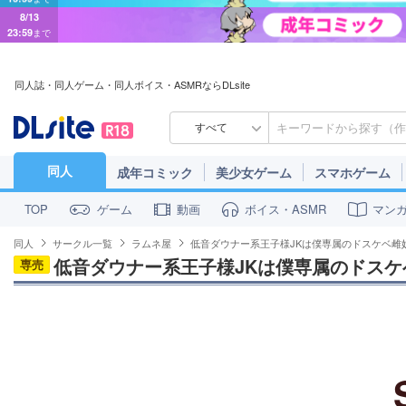
8/13
23:59
まで
同人誌・同人ゲーム・同人ボイス・ASMRならDLsite
すべて
同人
成年コミック
美少女ゲーム
スマホゲーム
ゲーム
動画
ボイス・ASMR
マン
TOP
同人
サークル一覧
ラムネ屋
低音ダウナー系王子様JKは僕専属のドスケベ雌
低音ダウナー系王子様JKは僕専属のドスケ
専売