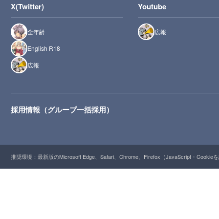
X(Twitter)
Youtube
全年齢
広報
English R18
広報
採用情報（グループ一括採用）
推奨環境：最新版のMicrosoft Edge、Safari、Chrome、Firefox（JavaScript・Cooki