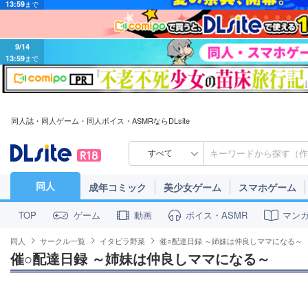
9/14
13:59
まで
同人誌・同人ゲーム・同人ボイス・ASMRならDLsite
すべて
同人
成年コミック
美少女ゲーム
スマホゲーム
ゲーム
動画
ボイス・ASMR
マン
TOP
同人
サークル一覧
イタビラ野菜
催○配達日録 ～姉妹は仲良しママになる～
催○配達日録 ～姉妹は仲良しママになる～