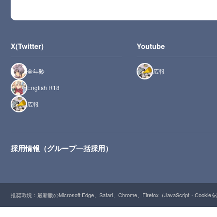
X(Twitter)
Youtube
全年齢
広報
English R18
広報
採用情報（グループ一括採用）
推奨環境：最新版のMicrosoft Edge、Safari、Chrome、Firefox（JavaScript・Cooki