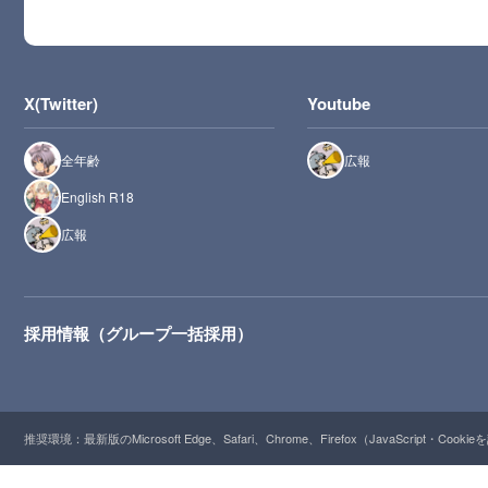
X(Twitter)
Youtube
全年齢
広報
English R18
広報
採用情報（グループ一括採用）
推奨環境：最新版のMicrosoft Edge、Safari、Chrome、Firefox（JavaScript・Cooki