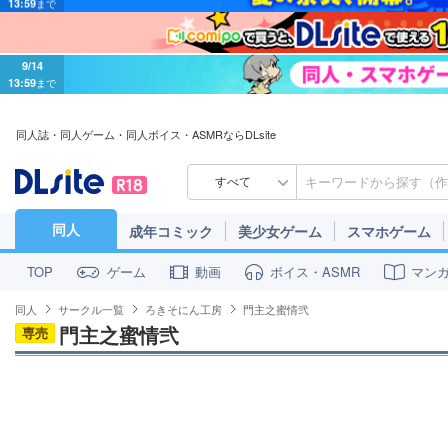
9/14
13:59
まで
同人誌・同人ゲーム・同人ボイス・ASMRならDLsite
すべて
同人
成年コミック
美少女ゲーム
スマホゲーム
ゲーム
動画
ボイス・ASMR
マン
TOP
同人
サークル一覧
ろきそにん工房
門主之蜜情弐
門主之蜜情弐
専売