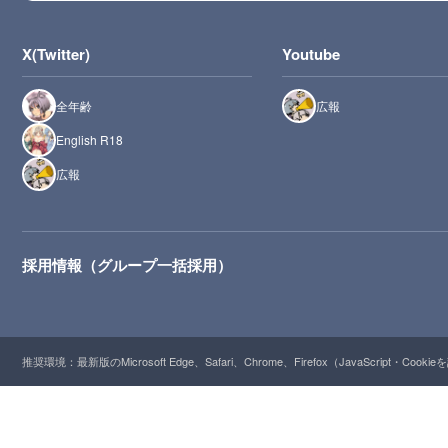
X(Twitter)
Youtube
全年齢
広報
English R18
広報
採用情報（グループ一括採用）
推奨環境：最新版のMicrosoft Edge、Safari、Chrome、Firefox（JavaScript・Cooki