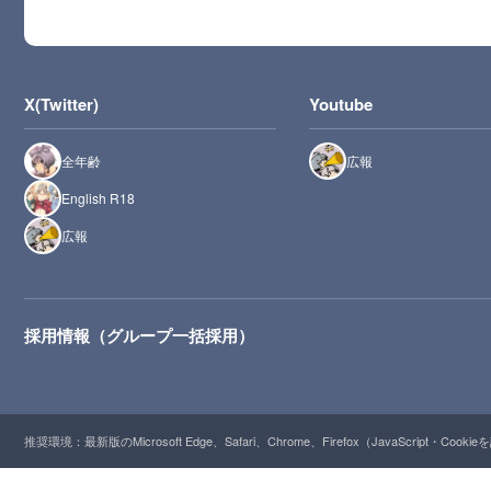
X(Twitter)
Youtube
全年齢
広報
English R18
広報
採用情報（グループ一括採用）
推奨環境：最新版のMicrosoft Edge、Safari、Chrome、Firefox（JavaScript・Cooki