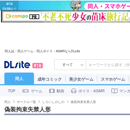
9/14
13:59
まで
同人誌・同人ゲーム・同人ボイス・ASMRならDLsite
すべて
同人
成年コミック
美少女ゲーム
スマホゲーム
ゲーム
動画
ボイス・ASMR
マン
TOP
同人
サークル一覧
しろいしのしの
偽装拘束失禁人形
偽装拘束失禁人形