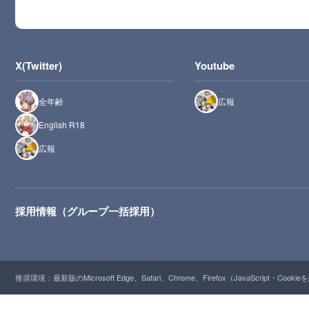
X(Twitter)
Youtube
全年齢
広報
English R18
広報
採用情報（グループ一括採用）
推奨環境：最新版のMicrosoft Edge、Safari、Chrome、Firefox（JavaScript・Cooki