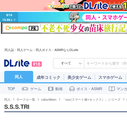
9/14
13:59
まで
同人誌・同人ゲーム・同人ボイス・ASMRならDLsite
すべて
同人
成年コミック
美少女ゲーム
スマホゲーム
ゲーム
動画
ボイス・ASMR
マン
TOP
同人
サークル一覧
caburibbon
「sss(スマート催○セックス）」シリーズ
S.S.S.TRI