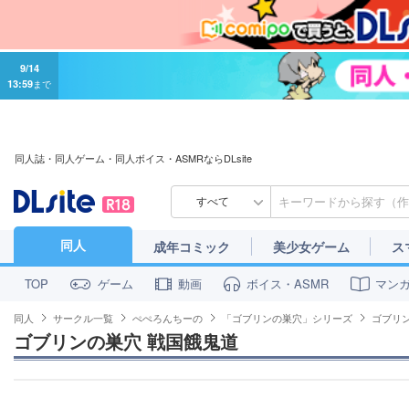
9/14
13:59
まで
同人誌・同人ゲーム・同人ボイス・ASMRならDLsite
すべて
同人
成年コミック
美少女ゲーム
ス
ゲーム
動画
ボイス・ASMR
マン
TOP
同人
サークル一覧
ぺぺろんちーの
「ゴブリンの巣穴」シリーズ
ゴブリ
ゴブリンの巣穴 戦国餓鬼道