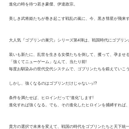
進化の時を待つ若き豪傑、伊達政宗。
美しき武将姫たちが巻き起こす戦乱の嵐に、今、黒き彗星が飛来
大人気『ゴブリンの巣穴』シリーズ第4弾は、戦国時代にゴブリンが
装いも新たに、乱世を生きる女傑たちを倒して、攫って、孕ませる!
「強くてニューゲーム」なんて、当たり前!
毎度お馴染みの世代交代システムで、ゴブリンたちを鍛えていこう
しかし、強くなるのはゴブリンだけじゃないっ!?
条件を満たせば、ヒロインだって“進化”します!
進化すれば強くなる。でも、その進化したヒロインを捕縛すれば
貴方の選択で未来を変えて、戦国の時代をゴブリンたちと天下統一