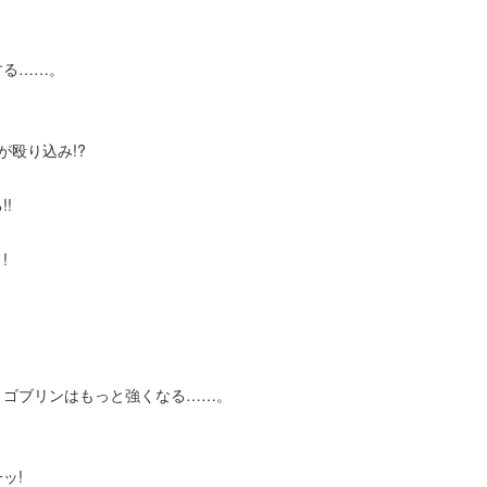
する……。
殴り込み!?
!
!
、ゴブリンはもっと強くなる……。
ッ!