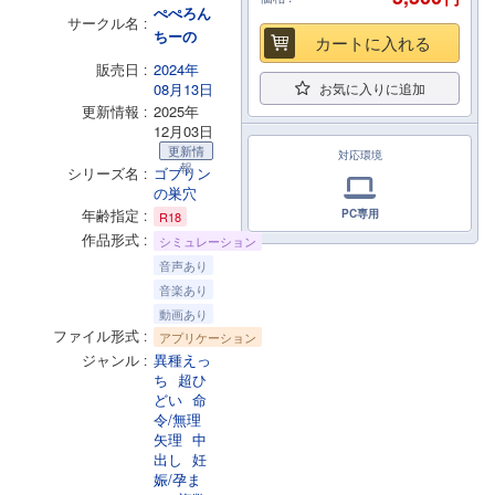
ぺぺろん
サークル名
ちーの
カートに入れる
販売日
2024年
08月13日
お気に入りに追加
更新情報
2025年
12月03日
更新情
対応環境
報
シリーズ名
ゴブリン
の巣穴
年齢指定
PC専用
R18
作品形式
シミュレーション
音声あり
音楽あり
動画あり
ファイル形式
アプリケーション
ジャンル
異種えっ
ち
超ひ
どい
命
令/無理
矢理
中
出し
妊
娠/孕ま