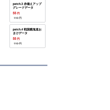
patch.3 赤備えアップ
グレードデータ
55
円
110
円
patch.4 戦国餓鬼道お
まけデータ
55
円
110
円