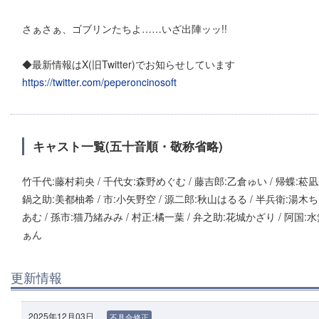
さぁさぁ、ゴブリンたちよ……いざ出陣ッッ!!
◆最新情報はX(旧Twitter)でお知らせしています
https://twitter.com/peperoncinosoft
キャスト一覧(五十音順・敬称省略)
竹千代:藤村莉央 / 千代女:森野めぐむ / 藤吉郎:乙倉ゅい / 帰蝶:菘凪
鍋之助:美都柚希 / 市:小矢野空 / 源二郎:秋山はるる / 半兵衛:湯木ち
あむ / 孫市:猫乃緒みみ / 村正:橘一葉 / 弁之助:花城かざり / 阿国:水無
ぁん
更新情報
2025年12月03日
不具合修正