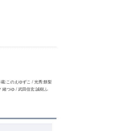
半蔵:このえゆずこ / 光秀:餅梨
満ツ 緒つゆ / 武田信玄:誠樹ふ