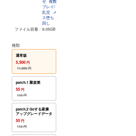
せ
複数
プレイ/
乱交
メ
ス堕ち
回し
ファイル容量
9.05GB
種類
通常版
5,500
円
11,000
円
patch.1 聚楽第
55
円
110
円
patch.2 Goする家康
アップグレードデータ
55
円
110
円