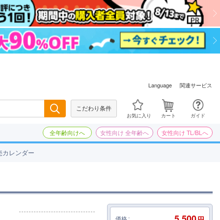
関連サービス
Language
こだわり条件
検索
お気に入り
カート
ガイド
全年齢向けへ
女性向け 全年齢へ
女性向け TL/BLへ
売カレンダー
5,500
価格
円