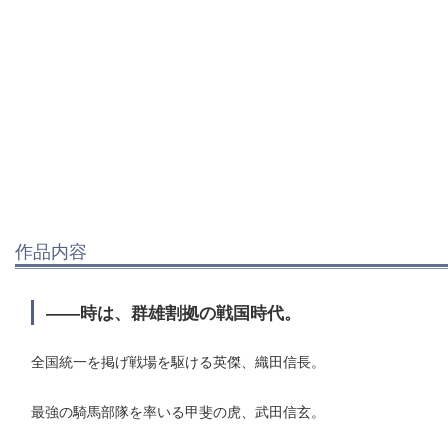
作品内容
――時は、群雄割拠の戦国時代。
全国統一を掲げ戦場を駆ける英傑、織田信長。
最強の騎馬部隊を率いる甲斐の虎、武田信玄。