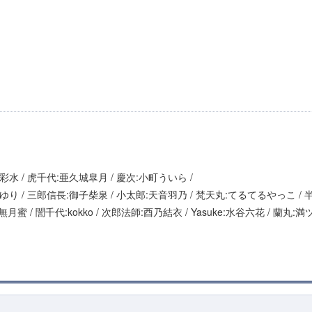
彩水 / 虎千代:亜久城皐月 / 慶次:小町ういら /
ゆり / 三郎信長:御子柴泉 / 小太郎:天音羽乃 / 梵天丸:てるてるやっこ / 
月蜜 / 誾千代:kokko / 次郎法師:酉乃結衣 / Yasuke:水谷六花 / 蘭丸: