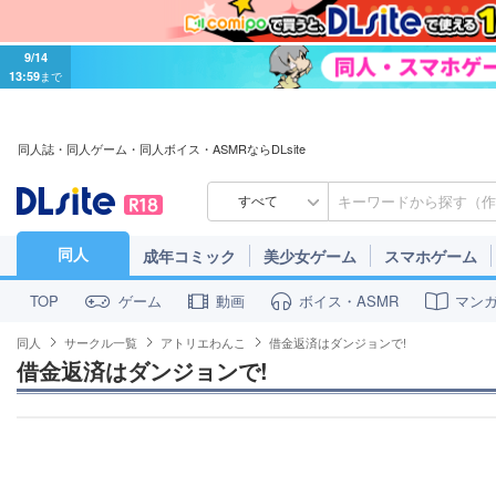
9/14
13:59
まで
同人誌・同人ゲーム・同人ボイス・ASMRならDLsite
すべて
同人
成年コミック
美少女ゲーム
スマホゲーム
ゲーム
動画
ボイス・ASMR
マン
TOP
同人
サークル一覧
アトリエわんこ
借金返済はダンジョンで!
借金返済はダンジョンで!