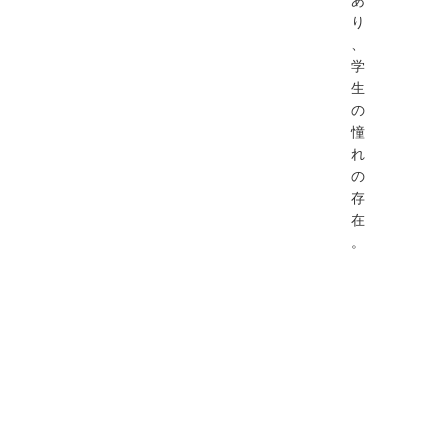
り
、
学
生
の
憧
れ
の
存
在
。