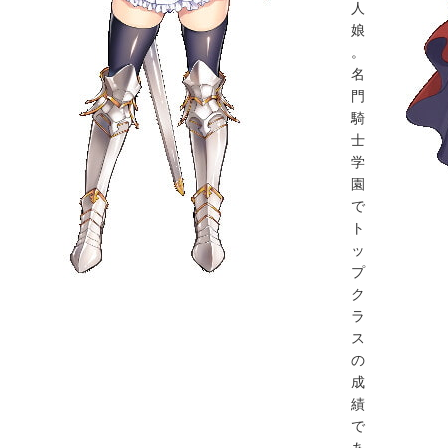
人
娘
。
名
門
騎
士
学
園
で
ト
ッ
プ
ク
ラ
ス
の
成
績
で
あ