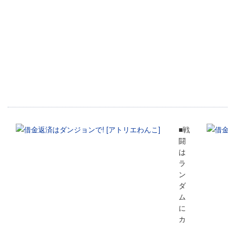
■戦
闘
は
ラ
ン
ダ
ム
に
カ