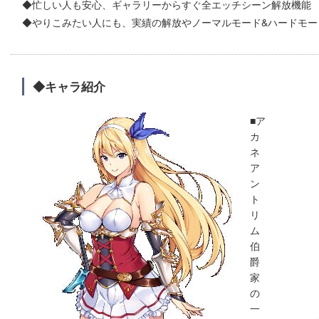
◆忙しい人も安心、ギャラリーからすぐ全エッチシーン解放機能
◆やりこみたい人にも、実績の解放やノーマルモード&ハードモー
◆キャラ紹介
■ア
カ
ネ
ア
ン
ト
リ
ム
伯
爵
家
の
一