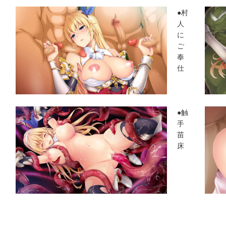
●村
人
に
ご
奉
仕
●触
手
苗
床