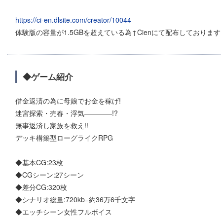
https://ci-en.dlsite.com/creator/10044
体験版の容量が1.5GBを超えている為↑Cienにて配布しておりま
◆ゲーム紹介
借金返済の為に母娘でお金を稼げ!
迷宮探索・売春・浮気――――!?
無事返済し家族を救え!!
デッキ構築型ローグライクRPG
◆基本CG:23枚
◆CGシーン:27シーン
◆差分CG:320枚
◆シナリオ総量:720kb=約36万6千文字
◆エッチシーン女性フルボイス