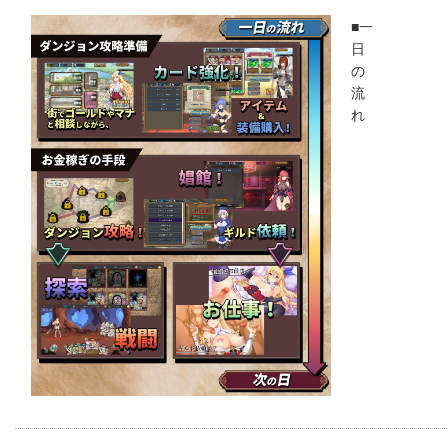
■一
日
の
流
れ