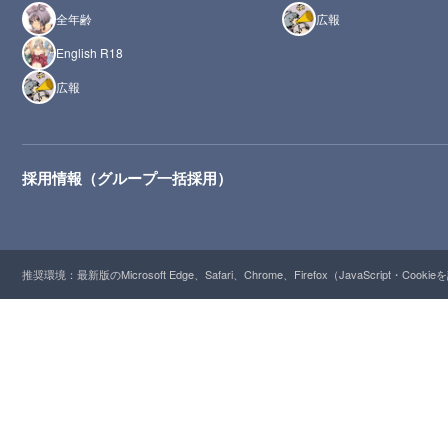
全年齢
広報
English R18
広報
採用情報（グループ一括採用）
推奨環境：最新版のMicrosoft Edge、Safari、Chrome、Firefox（JavaScript・Cooki