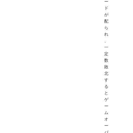
ー
ド
が
配
ら
れ
、
一
定
数
敗
北
す
る
と
ゲ
ー
ム
オ
ー
バ